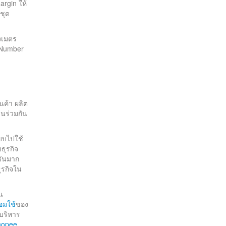
argin ให้
ชุด
งเมตร
 Number
นค้า ผลิต
านร่วมกัน
บบไปใช้
ธุรกิจ
ชันมาก
ุรกิจใน
น
อมใช้
ของ
อบริหาร
hopee,