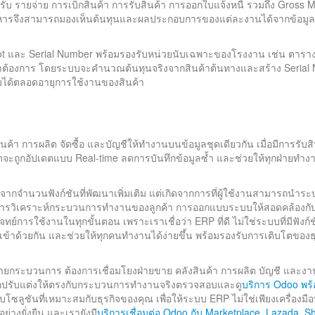
ับ รายจ่าย การเบิกสินค้า การรับสินค้า การออกใบแจ้งหนี้ รวมถึง Gross M
ิหารจึงสามารถมองเห็นต้นทุนและผลประกอบการของแต่ละงานได้จากข้อมูล
Lot และ Serial Number พร้อมรองรับหน่วยนับเฉพาะของโรงงาน เช่น ตารา
ค้าต้องการ โดยระบบจะคำนวณต้นทุนจริงจากสินค้าต้นทางและสร้าง Serial
ับได้ตลอดอายุการใช้งานของสินค้า
ินค้า การผลิต จัดซื้อ และบัญชีให้ทำงานบนข้อมูลชุดเดียวกัน เมื่อมีการรับสิ
มดจะถูกอัปเดตแบบ Real-time ลดการบันทึกข้อมูลซ้ำ และช่วยให้ทุกฝ่ายทำง
ากจำนวนฟังก์ชันที่พัฒนาเพิ่มเติม แต่เกิดจากการที่ผู้ใช้งานสามารถนำระ
บการวิเคราะห์กระบวนการทำงานของลูกค้า การออกแบบระบบให้สอดคล้องกับ
การใช้งานในทุกขั้นตอน เพราะเราเชื่อว่า ERP ที่ดี ไม่ใช่ระบบที่มีฟังก์
ผนกเข้าด้วยกัน และช่วยให้ทุกคนทำงานได้ง่ายขึ้น พร้อมรองรับการเติบโตของธ
ยกระบวนการ ต้องการเชื่อมโยงฝ่ายขาย คลังสินค้า การผลิต บัญชี และงา
รถปรับแต่งให้ตรงกับกระบวนการทำงานจริงตรวจสอบและดู
บริการ Odoo พร้
ลูชันที่เหมาะสมกับธุรกิจของคุณ เพื่อให้ระบบ ERP ไม่ใช่เพียงเครื่องมื
ย่างยั่งยืน และเรายังมี
บริการเชื่อมต่อ Odoo กับ Marketplace, Lazada, S