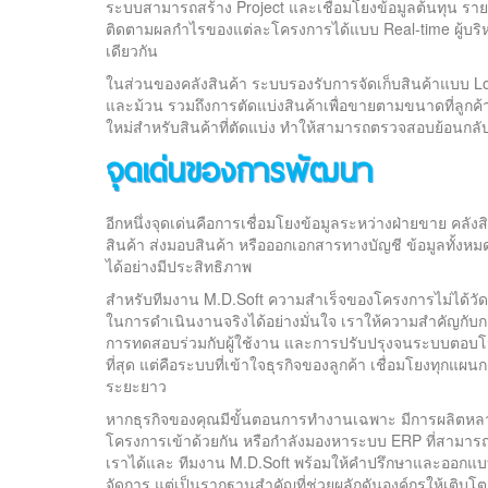
ระบบสามารถสร้าง Project และเชื่อมโยงข้อมูลต้นทุน รายร
ติดตามผลกำไรของแต่ละโครงการได้แบบ Real-time ผู้บร
เดียวกัน
ในส่วนของคลังสินค้า ระบบรองรับการจัดเก็บสินค้าแบบ 
และม้วน รวมถึงการตัดแบ่งสินค้าเพื่อขายตามขนาดที่ลูก
ใหม่สำหรับสินค้าที่ตัดแบ่ง ทำให้สามารถตรวจสอบย้อนกล
จุดเด่นของการพัฒนา
อีกหนึ่งจุดเด่นคือการเชื่อมโยงข้อมูลระหว่างฝ่ายขาย คลังส
สินค้า ส่งมอบสินค้า หรือออกเอกสารทางบัญชี ข้อมูลทั้งห
ได้อย่างมีประสิทธิภาพ
สำหรับทีมงาน M.D.Soft ความสำเร็จของโครงการไม่ได้วัดจ
ในการดำเนินงานจริงได้อย่างมั่นใจ เราให้ความสำคัญกั
การทดสอบร่วมกับผู้ใช้งาน และการปรับปรุงจนระบบตอบโจทย์
ที่สุด แต่คือระบบที่เข้าใจธุรกิจของลูกค้า เชื่อมโยงทุกแ
ระยะยาว
หากธุรกิจของคุณมีขั้นตอนการทำงานเฉพาะ มีการผลิตหลา
โครงการเข้าด้วยกัน หรือกำลังมองหาระบบ ERP ที่สามา
เราได้และ ทีมงาน M.D.Soft พร้อมให้คำปรึกษาและออกแบบโซ
จัดการ แต่เป็นรากฐานสำคัญที่ช่วยผลักดันองค์กรให้เติบโตอ