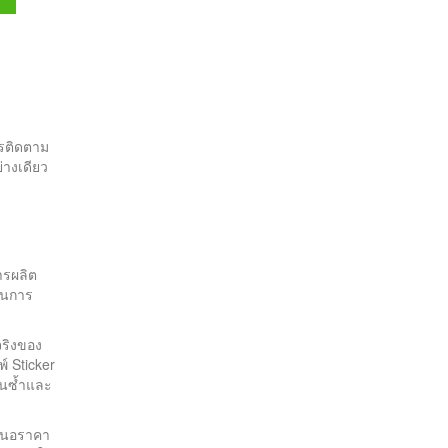
ว
รติดตาม
างเดียว
ารผลิต
วนการ
จริงของ
์ Sticker
านซ้ำและ
เสนอราคา