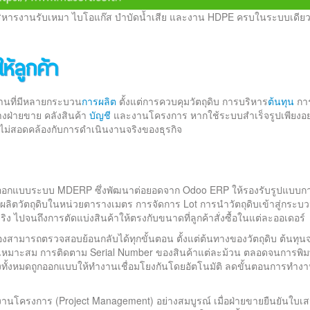
ิหารงานรับเหมา ไบโอแก๊ส บำบัดน้ำเสีย และงาน HDPE ครบในระบบเดีย
้ลูกค้า
งานที่มีหลายกระบวน
การผลิต
ตั้งแต่การควบคุมวัตถุดิบ การบริหาร
ต้นทุน
กา
างฝ่ายขาย คลังสินค้า
บัญชี
และงานโครงการ หากใช้ระบบสำเร็จรูปเพียงอย่
ไม่สอดคล้องกับการดำเนินงานจริงของธุรกิจ
การออกแบบระบบ MDERP ซึ่งพัฒนาต่อยอดจาก Odoo ERP ให้รองรับรูปแบบก
ผลิตวัตถุดิบในหน่วยตารางเมตร การจัดการ Lot การนำวัตถุดิบเข้าสู่กระบ
ง ไปจนถึงการตัดแบ่งสินค้าให้ตรงกับขนาดที่ลูกค้าสั่งซื้อในแต่ละออเดอร์
ต่ต้องสามารถตรวจสอบย้อนกลับได้ทุกขั้นตอน ตั้งแต่ต้นทางของวัตถุดิบ ต้นทุน
่เหมาะสม การติดตาม Serial Number ของสินค้าแต่ละม้วน ตลอดจนการพิมพ
ึ่งทั้งหมดถูกออกแบบให้ทำงานเชื่อมโยงกันโดยอัตโนมัติ ลดขั้นตอนการทำง
านโครงการ (Project Management) อย่างสมบูรณ์ เมื่อฝ่ายขายยืนยันใบ