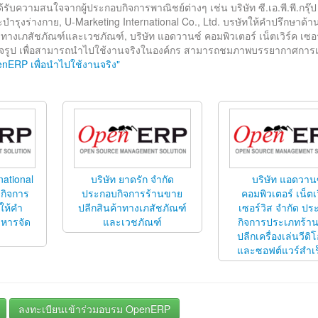
รับความสนใจจากผู้ประกอบกิจการพาณิชย์ต่างๆ เช่น บริษัท ซี.เอ.พี.พี.กรุ๊ป
ุงร่างกาย, U-Marketing International Co., Ltd. บรษัทให้คำปรึกษาด้า
าทางเภสัชภัณฑ์และเวชภัณฑ์, บริษัท แอดวานซ์ คอมพิวเตอร์ เน็ตเวิร์ค เซอร
เร็จรูป เพื่อสามารถนำไปใช้งานจริงในองค์กร สามารถชมภาพบรรยากาศการเ
RP เพื่อนำไปใช้งานจริง"
national
บริษัท ยาดรัก จำกัด
บริษัท แอดวาน
บกิจการ
ประกอบกิจการร้านขาย
คอมพิวเตอร์ เน็ตเว
ให้คำ
ปลีกสินค้าทางเภสัชภัณฑ์
เซอร์วิส จำกัด ป
ิหารจัด
และเวชภัณฑ์
กิจการประเภทร้า
ปลีกเครื่องเล่นวีดิ
และซอฟต์แวร์สำเร
ลงทะเบียนเข้าร่วมอบรม OpenERP