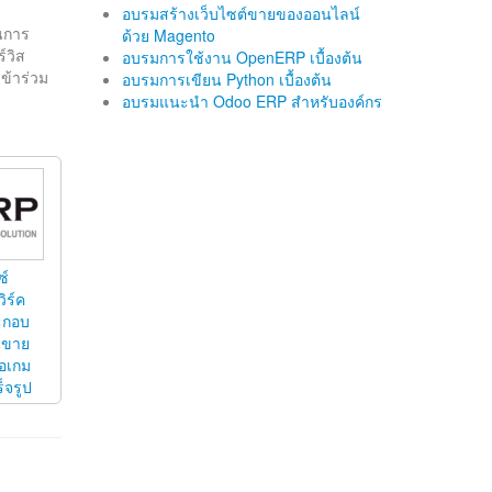
อบรมสร้างเว็บไซต์ขายของออนไลน์
นการ
ด้วย Magento
์วิส
อบรมการใช้งาน OpenERP เบื้องต้น
ข้าร่วม
อบรมการเขียน Python เบื้องต้น
อบรมแนะนำ Odoo ERP สำหรับองค์กร
ซ์
ิร์ค
ระกอบ
นขาย
โอเกม
็จรูป