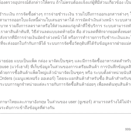
ตรวจอุปกรณ์ดังกล่าวให้ครบ ถ้าไม่ครบต้องแจ้งแก่ผู้ที่มีส่วนเกี่ยวข้อง เป็
บชำระเงิน การจัดซื้อต่างๆ การจ่ายชำระเงิน รวมไปถึงการออกเอกสารต่างๆ ใ
) สามารถออกใบแจ้งหนี้ผ่านใบเสนอราคาได้ การมัดจำเงินล่วงหน้า ระบบส
นบาท รวมถึงการลดราคาหรือให้ส่วนลดแก่ลูกค้าที่ใช้บริการ ระบบสามารถท
ราคาสินค้าทันที, วิธีส่วนลดแบบลดท้ายบิล คือ ส่วนลดที่หักจากยอดทั้งหมดท
งจากที่มีการจ่ายเงินมัดจำล่วงหน้าได้ หรือการทำรายการรับชำระเงินและ
่จะส่งออกใบกำกับภาษีได้ ระบบการจัดซื้อวัตถุดิบที่ได้รับข้อมูลจากฝ่ายแม่ค
ละรายย่อย แบบเป็นแพ็ค กล่อง มาจัดเป็นชุดๆ และมีการจัดซื้ออาหารสดสำหร
e (แวร์เฮาส์) ที่เก็บข้อมูลในส่วนของการเตรียมสินค้า การบันทึกข้อมูลส
วยการซื้อสินค้าแพ็คใหญ่แล้วนำมาจัดเป็นชุดๆ หรือ ระบบตั้งค่าหน่วยนับสิน
Orders (แมนูแฟเทอริ่ง ออเดอร์) โดยจะแยกสินค้าสำหรับซื้อ สินค้าสำหรั
นี้มีระบบการผูกจำหน่ายแต่ละรายกับการจัดซื้อสินค้าย่อยๆ เพื่อลดต้นทุนสินค้
ภาษาไทยและภาษาอังกฤษ ในส่วนของ user (ยูเซอร์) สามารถสร้างได้ไม่จำ
ับการเข้าถึงข้อมูลที่ต่างกัน
999/