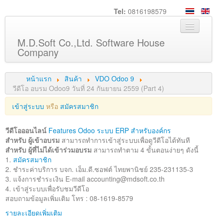
Tel:
0816198579
M.D.Soft Co.,Ltd. Software House
Company
หน้าหลัก
หน้าแรก
สินค้า
VDO Odoo 9
เกี่ยวกับเรา
วีดีโอ อบรม Odoo9 วันที่ 24 กันยายน 2559 (Part 4)
บริการ
เข้าสู่ระบบ
หรือ
สมัครสมาชิก
สินค้า
วีดีโอออนไลน์
Features Odoo ระบบ ERP สำหรับองค์กร
ความรู้
สำหรับ ผู้เข้าอบรม
สามารถทำการเข้าสู่ระบบเพื่อดูวีดีโอได้ทันที
สำหรับ ผู้ที่ไม่ได้เข้าร่วมอบรม
สามารถทำตาม 4 ขั้นตอนง่ายๆ ดังนี้
ลูกค้า
1.
สมัครสมาชิก
2. ชำระค่าบริการ บจก. เอ็ม.ดี.ซอฟต์ ไทยพานิชย์ 235-231135-3
ภาพกิจกรรม
3. แจ้งการชำระเงิน E-mail
accounting@mdsoft.co.th
ร่วมงานกับเรา
4. เข้าสู่ระบบเพื่อรับชมวีดีโอ
สอบถามข้อมูลเพิ่มเติม โทร : 08-1619-8579
ช่วยเหลือ
รายละเอียดเพิ่มเติม