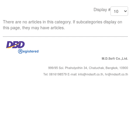
Forums
Display #
There are no articles in this category. If subcategories display on
this page, they may have articles.
M.D.Soft Co.,Ltd.
999/95 Soi. Phaholyothin 34, Chatuchak, Bangkok, 10900
Tel: 0816198579 E-mail:
info@mdsoft.co.th
,
hr@mdsoft.co.th