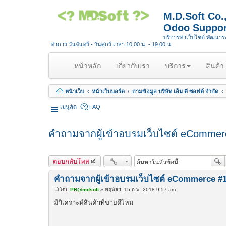
M.D.Soft Co
Odoo Suppor
บริการทำเว็บไซต์ พัฒนา
ทำการ วันจันทร์ - วันศุกร์ เวลา 10.00 น. - 19.00 น.
(
หน้าหลัก
เกี่ยวกับเรา
บริการ
สินค้า
c
u
หน้าเว็บ
หน้าเว็บบอร์ด
ถามข้อมูล บริษัท เอ็ม ดี ซอฟต์ จำกัด
r
r
เมนูลัด
FAQ
e
n
คำถามจากผู้เข้าอบรมเว็บไซต์ eCommerce
t
)
ตอบกลับโพส
คำถามจากผู้เข้าอบรมเว็บไซต์ eCommerce #1 ก
โดย
PR@mdsoft
»
พฤหัสฯ. 15 ก.พ. 2018 9:57 am
โ
พ
มีวิเคราะห์สินค้าที่ขายดีไหม
ส
ต์