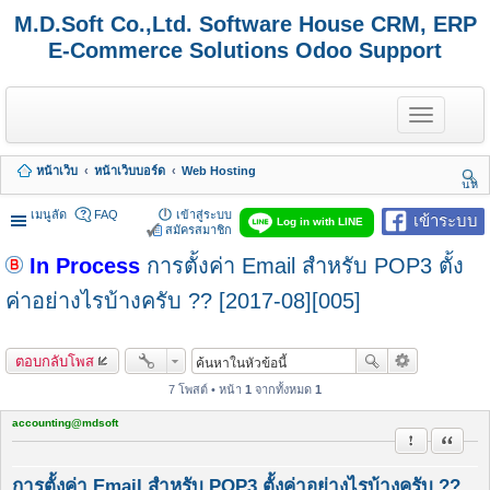
M.D.Soft Co.,Ltd. Software House CRM, ERP
E-Commerce Solutions Odoo Support
T
o
g
g
หน้าเว็บ
หน้าเว็บบอร์ด
Web Hosting
l
นห
e
า
n
เมนูลัด
FAQ
เข้าสู่ระบบ
เข้าระบบ
Log in with LINE
a
สมัครสมาชิก
v
In Process
การตั้งค่า Email สำหรับ POP3 ตั้ง
i
g
a
ค่าอย่างไรบ้างครับ ?? [2017-08][005]
t
i
o
ตอบกลับโพส
n
7 โพสต์ • หน้า
1
จากทั้งหมด
1
accounting@mdsoft
รายงานในข้
อ้างคำพ
การตั้งค่า Email สำหรับ POP3 ตั้งค่าอย่างไรบ้างครับ ??