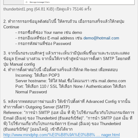
thunderbird1.png (64.81 KiB) เปิดดูแล้ว 75146 ครั้ง
2. ทำการกรอกข้อมูลดังต่อไปนี้ ให้ครบถ้วน เมื่อกรอกเสร็จแล้วให้กดปุ่ม
Continue
- กรอกชื่อที่ช่อง Your name เช่น demo
- กรอกอีเมลที่ช่อง E-mail address เช่น
demo@hotmail.com
- กรอกรหัสผ่านที่ช่อง Password
3. จากนั้นรอระบบสักครู่ แล้วเราจะเห็นว่ามีปุ่มเพิ่มขึ้นมาและระบบจะแสดง
ข้อมูล Email บางส่วน จากนั้นให้เราเข้าสู่หน้าจอการตั้งค่า SMTP โดยกดที่
ปุ่ม Manual config
4. ทำการตั้งค่าต่อไปนี้ เมื่อตั้งค่าเสร็จแล้วให้กด Re-test เพื่อทดสอบ
Incoming: ให้เลือก POP3
Server hostname: ให้ใส่ Mail.ชื่อโดเมนเรา เช่น mail.demo.com
Port: ให้เลือก 110 / SSL ให้เลือก None / Authentication ให้เลือก
Normal Password
5. หลังจากทดสอบการผ่านแล้ว ให้เข้าไปตั้งค่าที่ Advanced Config จากนั้น
ทำการตั้งค่า Outgoing Server (SMTP)
Reference: "การนำ SMTP (เอส เอ็ม ที พี) ไปใช้งานเกี่ยวกับโปรแกรมจัดการ
Email (อีเมล) ของ Thunderbird (ธันเดอร์เบิร์ด)". "การนำ SMTP (เอส เอ็ม ที
พี) ไปใช้งานเกี่ยวกับโปรแกรมจัดการ Email (อีเมล) ของ Thunderbird
(ธันเดอร์เบิร์ด)" [ออนไลน์]. เข้าถึงได้จาก
http://www.mindphp.com/%E0%B8%9A%E0%B8% ... nager.html