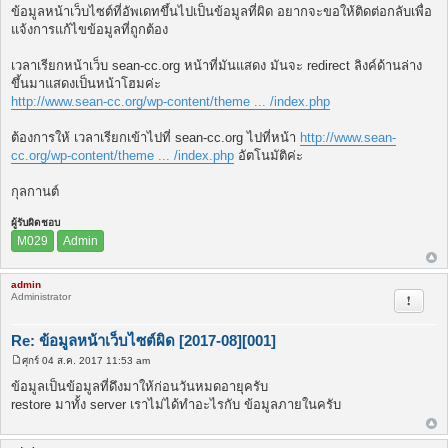
พ
ข้อมูลหน้าเว็บไซต์ที่อัพเดทขึ้นไปเป็นข้อมูลที่ผิด อยากจะขอให้ติดต่อกลับเพื่อ
ส
แจ้งการแก้ไขข้อมูลที่ถูกต้อง
ต์
เวลาเรียกหน้าเว็บ sean-cc.org หน้าที่มันแสดง มันจะ redirect ลิงค์ด้านล่าง
ขึ้นมาแสดงเป็นหน้าโฮมค่ะ
http://www.sean-cc.org/wp-content/theme ... /index.php
ต้องการให้ เวลาเรียกเข้าไปที่ sean-cc.org ไปที่หน้า
http://www.sean-
cc.org/wp-content/theme ... /index.php
อัตโนมัติค่ะ
กุลกานต์
ผู้รับผิดชอบ
M029
Admin
admin
Administrator
รายงาน
Re: ข้อมูลหน้าเว็บไซต์ผิด [2017-08][001]
ศุกร์ 04 ส.ค. 2017 11:53 am
โ
พ
ข้อมูลเป็นข้อมูลที่ดึงมาให้ก่อนวันหมดอายุครับ
ส
restore มาทั้ง server เราไม่ได้ทำอะไรกับ ข้อมูลภายในครับ
ต์