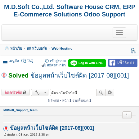
M.D.Soft Co.,Ltd. Software House CRM, ERP
E-Commerce Solutions Odoo Support
T
o
g
g
หน้าเว็บ
หน้าเว็บบอร์ด
Web Hosting
l
นห
e
า
n
เมนูลัด
FAQ
เข้าสู่ระบบ
เข้าระบบ
Log in with LINE
a
สมัครสมาชิก
v
Solved
ข้อมูลหน้าเว็บไซต์ผิด [2017-08][001]
i
g
a
t
ล็อคหัวข้อ
i
o
6 โพสต์ • หน้า
1
จากทั้งหมด
1
n
MDSoft_Support_Team
รายงาน
ข้อมูลหน้าเว็บไซต์ผิด [2017-08][001]
พฤหัสฯ. 03 ส.ค. 2017 2:38 pm
โ