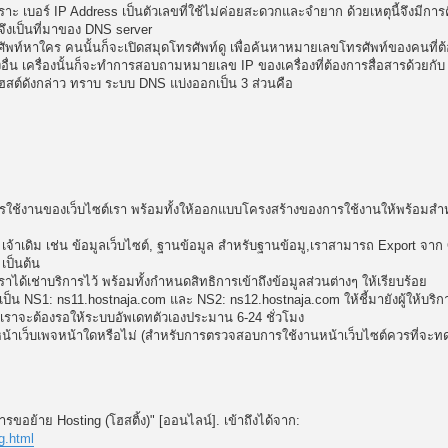
ราะ เบอร์ IP Address เป็นตัวเลขที่ใช้ไม่ค่อยสะดวกและจำยาก ด้วยเหตุนี้จึงมีการ
 จึงเป็นที่มาของ DNS server
ัพท์หาใคร คนนั้นก็จะเปิดสมุดโทรศัพท์ดู เพื่อค้นหาหมายเลขโทรศัพท์ของคนที่ต้
่องอื่น เครื่องนั้นก็จะทำการสอบถามหมายเลข IP ของเครื่องที่ต้องการสื่อสารด้วยกั
ฮสต์ดังกล่าว ทราบ ระบบ DNS แบ่งออกเป็น 3 ส่วนคือ
บการใช้งานของเว็บไซต์เรา พร้อมทั้งให้ออกแบบโครงสร้างของการใช้งานให้พร้อมสำ
 เจ้าเดิม เช่น ข้อมูลเว็บไซต์, ฐานข้อมูล สำหรับฐานข้อมู,เราสามารถ Export จาก 
 เป็นต้น
ราได้เช่าบริการไว้ พร้อมทั้งกำหนดสิทธิการเข้าถึงข้อมูลส่วนต่างๆ ให้เรียบร้อย
er เป็น NS1: ns11.hostnaja.com และ NS2: ns12.hostnaja.com ให้ชี้มายังผู้ให้บริ
ยแล้วเราจะต้องรอให้ระบบอัพเดทตัวเองประมาน 6-24 ชั่วโมง
่หน้าเว็บเพจหน้าใดหรือไม่ (สำหรับการตรวจสอบการใช้งานหน้าเว็บไซต์ควรที่จะ
รขอย้าย Hosting (โฮสติ้ง)" [ออนไลน์]. เข้าถึงได้จาก:
.html