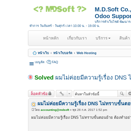
M.D.Soft Co
Odoo Suppor
บริการทำเว็บไซต์ พัฒนา
ทำการ วันจันทร์ - วันศุกร์ เวลา 10.00 น. - 19.00 น.
(
หน้าหลัก
เกี่ยวกับเรา
บริการ
สินค้า
c
u
หน้าเว็บ
หน้าเว็บบอร์ด
Web Hosting
r
r
เมนูลัด
FAQ
e
n
Solved
ผมไม่ค่อยมีความรู้เรื่อง DNS
t
)
ล็อคหัวข้อ
ผมไม่ค่อยมีความรู้เรื่อง DNS ไม่ทราบขั้นต
โดย
accounting@mdsoft
»
พุธ 26 ก.ค. 2017 1:52 pm
โ
พ
ผมไม่ค่อยมีความรู้เรื่อง DNS ไม่ทราบขั้นตอนย้าย ต้องทำอย่
ส
ต์