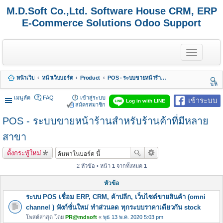
M.D.Soft Co.,Ltd. Software House CRM, ERP
E-Commerce Solutions Odoo Support
T
o
g
g
หน้าเว็บ
หน้าเว็บบอร์ด
Product
POS - ระบบขายหน้าร้านสำหรับร้านค้าที่มีหลายสาขา
l
นห
e
า
n
เมนูลัด
FAQ
เข้าสู่ระบบ
เข้าระบบ
Log in with LINE
a
สมัครสมาชิก
v
POS - ระบบขายหน้าร้านสำหรับร้านค้าที่มีหลาย
i
g
a
สาขา
t
i
ตั้งกระทู้ใหม่
o
n
2 หัวข้อ • หน้า
1
จากทั้งหมด
1
หัวข้อ
ระบบ POS เชื่อม ERP, CRM, ค้าปลีก, เว็บไซต์ขายสินค้า (omni
channel ) ฟังก์ชั่นใหม่ ทำส่วนลด ทุกระบบราคาเดียวกัน stock
โพสต์ล่าสุด โดย
PR@mdsoft
«
พุธ 13 พ.ค. 2020 5:03 pm