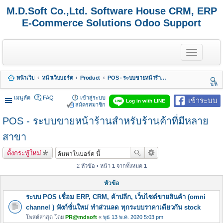
M.D.Soft Co.,Ltd. Software House CRM, ERP
E-Commerce Solutions Odoo Support
T
o
g
g
หน้าเว็บ
หน้าเว็บบอร์ด
Product
POS - ระบบขายหน้าร้านสำหรับร้านค้าที่มีหลายสาขา
l
นห
e
า
n
เมนูลัด
FAQ
เข้าสู่ระบบ
เข้าระบบ
Log in with LINE
a
สมัครสมาชิก
v
POS - ระบบขายหน้าร้านสำหรับร้านค้าที่มีหลาย
i
g
a
สาขา
t
i
ตั้งกระทู้ใหม่
o
n
2 หัวข้อ • หน้า
1
จากทั้งหมด
1
หัวข้อ
ระบบ POS เชื่อม ERP, CRM, ค้าปลีก, เว็บไซต์ขายสินค้า (omni
channel ) ฟังก์ชั่นใหม่ ทำส่วนลด ทุกระบบราคาเดียวกัน stock
โพสต์ล่าสุด โดย
PR@mdsoft
«
พุธ 13 พ.ค. 2020 5:03 pm