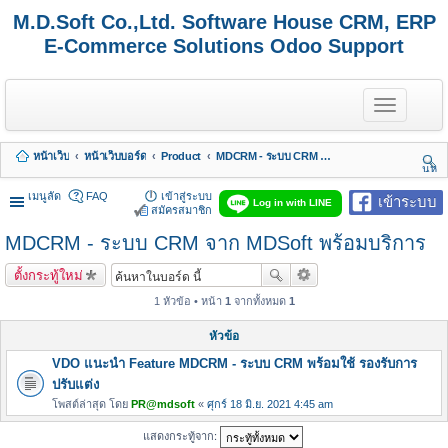
M.D.Soft Co.,Ltd. Software House CRM, ERP
E-Commerce Solutions Odoo Support
T
o
g
g
หน้าเว็บ
หน้าเว็บบอร์ด
Product
MDCRM - ระบบ CRM จาก MDSoft พร้อมบริการ
l
นห
e
า
n
เมนูลัด
FAQ
เข้าสู่ระบบ
เข้าระบบ
Log in with LINE
a
สมัครสมาชิก
v
MDCRM - ระบบ CRM จาก MDSoft พร้อมบริการ
i
g
a
ตั้งกระทู้ใหม่
t
i
1 หัวข้อ • หน้า
1
จากทั้งหมด
1
o
n
หัวข้อ
VDO แนะนำ Feature MDCRM - ระบบ CRM พร้อมใช้ รองรับการ
ปรับแต่ง
โพสต์ล่าสุด โดย
PR@mdsoft
«
ศุกร์ 18 มิ.ย. 2021 4:45 am
แสดงกระทู้จาก: