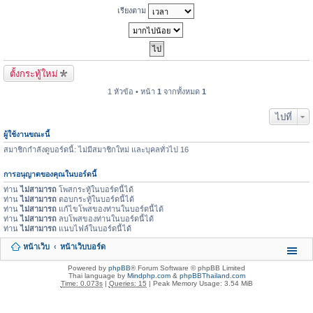
เรียงตาม
ตั้งกระทู้ใหม่
1 หัวข้อ • หน้า
1
จากทั้งหมด
1
ไปที่
ผู้ใช้งานขณะนี้
สมาชิกกำลังดูบอร์ดนี้: ไม่มีสมาชิกใหม่ และบุคลทั่วไป 16
การอนุญาตของคุณในบอร์ดนี้
ท่าน
ไม่สามารถ
โพสกระทู้ในบอร์ดนี้ได้
ท่าน
ไม่สามารถ
ตอบกระทู้ในบอร์ดนี้ได้
ท่าน
ไม่สามารถ
แก้ไขโพสของท่านในบอร์ดนี้ได้
ท่าน
ไม่สามารถ
ลบโพสของท่านในบอร์ดนี้ได้
ท่าน
ไม่สามารถ
แนบไฟล์ในบอร์ดนี้ได้
หน้าเว็บ
หน้าเว็บบอร์ด
Powered by
phpBB
® Forum Software © phpBB Limited
Thai language by
Mindphp.com
&
phpBBThailand.com
Time: 0.073s
|
Queries: 15
| Peak Memory Usage: 3.54 MiB