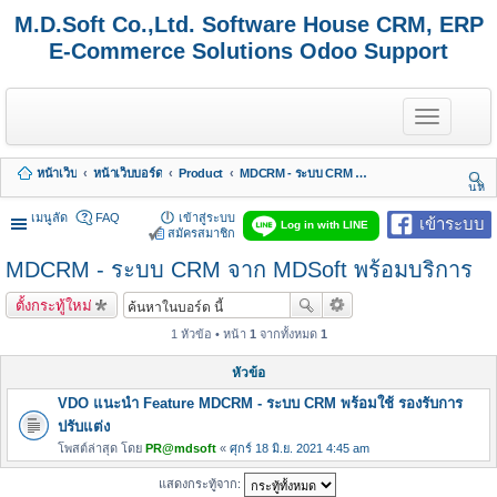
M.D.Soft Co.,Ltd. Software House CRM, ERP
E-Commerce Solutions Odoo Support
T
o
g
g
หน้าเว็บ
หน้าเว็บบอร์ด
Product
MDCRM - ระบบ CRM จาก MDSoft พร้อมบริการ
l
นห
e
า
n
เมนูลัด
FAQ
เข้าสู่ระบบ
เข้าระบบ
Log in with LINE
a
สมัครสมาชิก
v
MDCRM - ระบบ CRM จาก MDSoft พร้อมบริการ
i
g
a
ตั้งกระทู้ใหม่
t
i
1 หัวข้อ • หน้า
1
จากทั้งหมด
1
o
n
หัวข้อ
VDO แนะนำ Feature MDCRM - ระบบ CRM พร้อมใช้ รองรับการ
ปรับแต่ง
โพสต์ล่าสุด โดย
PR@mdsoft
«
ศุกร์ 18 มิ.ย. 2021 4:45 am
แสดงกระทู้จาก: