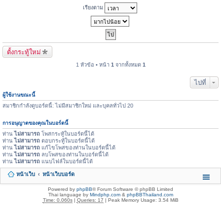
เรียงตาม
ตั้งกระทู้ใหม่
1 หัวข้อ • หน้า
1
จากทั้งหมด
1
ไปที่
ผู้ใช้งานขณะนี้
สมาชิกกำลังดูบอร์ดนี้: ไม่มีสมาชิกใหม่ และบุคลทั่วไป 20
การอนุญาตของคุณในบอร์ดนี้
ท่าน
ไม่สามารถ
โพสกระทู้ในบอร์ดนี้ได้
ท่าน
ไม่สามารถ
ตอบกระทู้ในบอร์ดนี้ได้
ท่าน
ไม่สามารถ
แก้ไขโพสของท่านในบอร์ดนี้ได้
ท่าน
ไม่สามารถ
ลบโพสของท่านในบอร์ดนี้ได้
ท่าน
ไม่สามารถ
แนบไฟล์ในบอร์ดนี้ได้
หน้าเว็บ
หน้าเว็บบอร์ด
Powered by
phpBB
® Forum Software © phpBB Limited
Thai language by
Mindphp.com
&
phpBBThailand.com
Time: 0.060s
|
Queries: 17
| Peak Memory Usage: 3.54 MiB