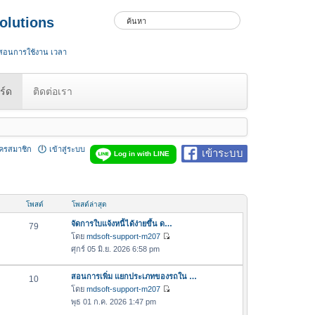
olutions
 สอนการใช้งาน เวลา
ร์ด
ติดต่อเรา
ัครสมาชิก
เข้าสู่ระบบ
เข้าระบบ
Log in with LINE
โพสต์
โพสต์ล่าสุด
จัดการใบแจ้งหนี้ได้ง่ายขึ้น ด…
79
โดย
mdsoft-support-m207
ดู
ศุกร์ 05 มิ.ย. 2026 6:58 pm
ข้
อ
สอนการเพิ่ม แยกประเภทของรถใน …
10
ค
โดย
mdsoft-support-m207
ว
ดู
พุธ 01 ก.ค. 2026 1:47 pm
า
ข้