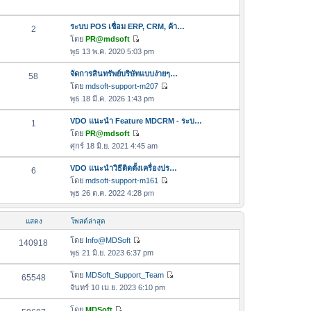
ม
อ
ล่
ค
ระบบ POS เชื่อม ERP, CRM, ค้า…
2
า
ว
โดย
PR@mdsoft
สุ
า
ดู
พุธ 13 พ.ค. 2020 5:03 pm
ด
ม
ข้
ล่
อ
จัดการสินทรัพย์บริษัทแบบง่ายๆ…
58
า
ค
โดย
mdsoft-support-m207
ดู
สุ
ว
พุธ 18 มี.ค. 2026 1:43 pm
ข้
ด
า
อ
VDO แนะนำ Feature MDCRM - ระบ…
1
ม
ค
โดย
PR@mdsoft
ล่
ดู
ว
ศุกร์ 18 มิ.ย. 2021 4:45 am
า
ข้
า
สุ
อ
VDO แนะนำวิธีติดตั้งเครื่องปร…
6
ม
ด
ค
โดย
mdsoft-support-m161
ล่
ดู
ว
พุธ 26 ต.ค. 2022 4:28 pm
า
ข้
า
สุ
อ
ม
ด
แสดง
โพสต์ล่าสุด
ค
ล่
ว
โดย
Info@MDSoft
140918
า
ดู
า
พุธ 21 มิ.ย. 2023 6:37 pm
สุ
ข้
ม
ด
อ
โดย
MDSoft_Support_Team
65548
ล่
ดู
ค
จันทร์ 10 เม.ย. 2023 6:10 pm
า
ข้
ว
สุ
อ
โดย
MDSoft