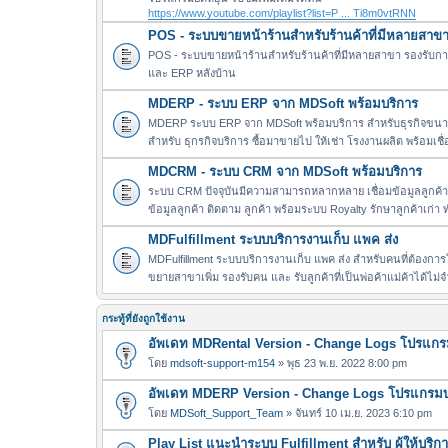
https://www.youtube.com/playlist?list=P ... Ti8m0vtRNN
POS - ระบบขายหน้าร้านสำหรับร้านค้าที่มีหลายสาข
POS - ระบบขายหน้าร้านสำหรับร้านค้าที่มีหลายสาขา รองรับการ
และ ERP หลังบ้าน
MDERP - ระบบ ERP จาก MDSoft พร้อมบริการ
MDERP ระบบ ERP จาก MDSoft พร้อมบริการ สำหรับธุรกิจขนาด 
สำหรับ ธุกรกิจบริการ ซื้อมาขายไป ให้เช่า โรงงานผลิต พร้อมเชื
MDCRM - ระบบ CRM จาก MDSoft พร้อมบริการ
ระบบ CRM ปัจจุบันมีความสามารถหลากหลาย เชื่อมข้อมูลลูกค้า ผ
ข้อมูลลูกค้า ติดตาม ลูกค้า พร้อมระบบ Royalty รักษาลูกค้าเก่
MDFulfillment ระบบบริการงานเก็บ แพค ส่ง
MDFulfillment ระบบบริการงานเก็บ แพค ส่ง สำหรับคนที่ต้องการให
ขยายสาขาเพิ่ม รองรับคน และ รับลูกค้าที่เป็นพ่อค้าแม่ค้าได้ไม
กระทู้ที่ยังถูกใช้งาน
อัพเดท MDRental Version - Change Logs โปรแกร
โดย
mdsoft-support-m154
» พุธ 23 พ.ย. 2022 8:00 pm
อัพเดท MDERP Version - Change Logs โปรแกรมบ
โดย
MDSoft_Support_Team
» จันทร์ 10 เม.ย. 2023 6:10 pm
Play List แนะนำระบบ Fulfillment สำหรับ ผู้ให้บริ