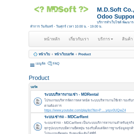
M.D.Soft Co
Odoo Suppor
บริการทำเว็บไซต์ พัฒนา
ทำการ วันจันทร์ - วันศุกร์ เวลา 10.00 น. - 19.00 น.
(
หน้าหลัก
เกี่ยวกับเรา
บริการ
สินค้า
c
u
หน้าเว็บ
หน้าเว็บบอร์ด
Product
r
r
เมนูลัด
FAQ
e
n
Product
t
)
บอร์ด
ระบบบริหารงานเช่า - MDRental
โปรแกรมบริหารจัดการตลาดนัด ระบบบริหารงานใช้เช่า รองรับ
ตามต้องการ
https://www.youtube.com/playlist?list=P ... yeyv0UQwZ4
ระบบเช่ารถ - MDCarRent
ระบบเช่ารถ - MDCarRent เป็นระบบบริการหารงานสำหรับธุรกิจใ
ทุกรูปแบบรบบมีความยืดหยุ่น รองรับตั้งแต่จัดการฐานข้อมูลลูก
โปรแกรมยืดหยุ่น รับชมเพิ่มเติมได้ที่นี่