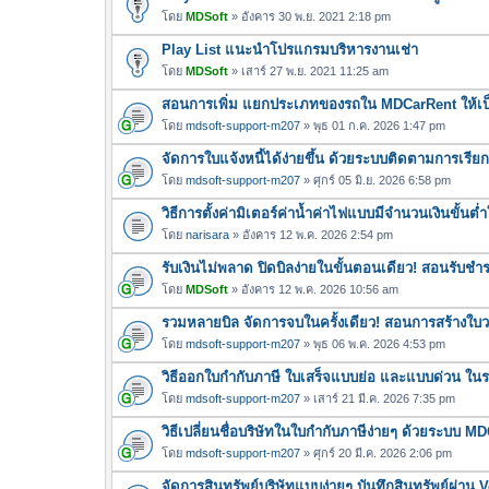
โดย
MDSoft
» อังคาร 30 พ.ย. 2021 2:18 pm
Play List แนะนำโปรแกรมบริหารงานเช่า
โดย
MDSoft
» เสาร์ 27 พ.ย. 2021 11:25 am
สอนการเพิ่ม แยกประเภทของรถใน MDCarRent ให้เป็
โดย
mdsoft-support-m207
» พุธ 01 ก.ค. 2026 1:47 pm
จัดการใบแจ้งหนี้ได้ง่ายขึ้น ด้วยระบบติดตามการเรีย
โดย
mdsoft-support-m207
» ศุกร์ 05 มิ.ย. 2026 6:58 pm
วิธีการตั้งค่ามิเตอร์ค่าน้ำค่าไฟแบบมีจำนวนเงินขั้น
โดย
narisara
» อังคาร 12 พ.ค. 2026 2:54 pm
รับเงินไม่พลาด ปิดบิลง่ายในขั้นตอนเดียว! สอนรับช
โดย
MDSoft
» อังคาร 12 พ.ค. 2026 10:56 am
รวมหลายบิล จัดการจบในครั้งเดียว! สอนการสร้างใบว
โดย
mdsoft-support-m207
» พุธ 06 พ.ค. 2026 4:53 pm
วิธีออกใบกำกับภาษี ใบเสร็จแบบย่อ และแบบด่วน ใ
โดย
mdsoft-support-m207
» เสาร์ 21 มี.ค. 2026 7:35 pm
วิธีเปลี่ยนชื่อบริษัทในใบกำกับภาษีง่ายๆ ด้วยระบบ M
โดย
mdsoft-support-m207
» ศุกร์ 20 มี.ค. 2026 2:06 pm
จัดการสินทรัพย์บริษัทแบบง่ายๆ บันทึกสินทรัพย์ผ่า