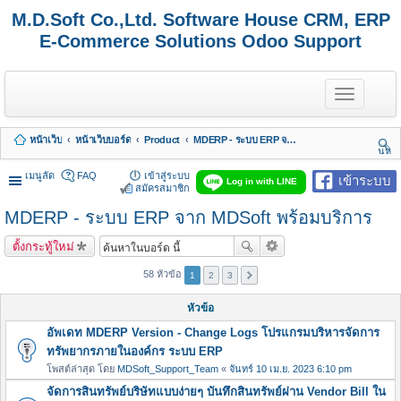
M.D.Soft Co.,Ltd. Software House CRM, ERP
E-Commerce Solutions Odoo Support
T
o
g
g
หน้าเว็บ
หน้าเว็บบอร์ด
Product
MDERP - ระบบ ERP จาก MDSoft พร้อมบริการ
l
นห
e
า
n
เมนูลัด
FAQ
เข้าสู่ระบบ
เข้าระบบ
Log in with LINE
a
สมัครสมาชิก
v
MDERP - ระบบ ERP จาก MDSoft พร้อมบริการ
i
g
a
ตั้งกระทู้ใหม่
t
i
58 หัวข้อ
1
2
3
o
n
หัวข้อ
อัพเดท MDERP Version - Change Logs โปรแกรมบริหารจัดการ
ทรัพยากรภายในองค์กร ระบบ ERP
โพสต์ล่าสุด โดย
MDSoft_Support_Team
«
จันทร์ 10 เม.ย. 2023 6:10 pm
จัดการสินทรัพย์บริษัทแบบง่ายๆ บันทึกสินทรัพย์ผ่าน Vendor Bill ใน