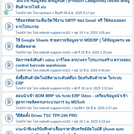
วิธีนำเข้าข้อมูลหมวดหมู่สินค้า (Product Categories) เพิ่มหมวดหมู
สินค้าจากไฟล์ xls
โพสต์ล่าสุด โดย
narisara
«
จันทร์ 06 ต.ค. 2025 6:17 pm
วิธีขอรหัสผ่านเพื่อเปิดใช้งาน SMTP ของ Gmail ฟรี ใช้ส่งเมลออก
จากโปรแกรม
โพสต์ล่าสุด โดย
mdsoft-support-m161
«
พุธ 24 ก.ย. 2025 3:05 pm
ใช้ Google Sheets ช่วยตรวจข้อมูลจาก MDERP | ได้ข้อมูลครบ ลด
ข้อผิดพลาด
โพสต์ล่าสุด โดย
mdsoft-support-m161
«
ศุกร์ 20 มิ.ย. 2025 1:20 pm
จัดการคลังสินค้า odoo บาร์โคด ครบวงจร โปรแกรมสร้าง ตรวจสอบ
control barcode warehouse
โพสต์ล่าสุด โดย
mdsoft-support-m161
«
พุธ 18 มิ.ย. 2025 5:40 pm
สั่งซื้อสินค้าอัตโนมัติตามระดับสต๊อก ป้องกันสินค้าขาด ในระบบ
ERP
โพสต์ล่าสุด โดย
mdsoft-support-m161
«
ศุกร์ 18 เม.ย. 2025 3:10 pm
สอนนำเข้า BOM MRP บน ระบบ ERP Odoo - เตรียมข้อมูลนำเข้า
สูตรการผลิตครบกระบวนการ by MDSoft
โพสต์ล่าสุด โดย
mdsoft-support-m161
«
พฤหัสฯ. 06 มี.ค. 2025 2:07 pm
วิธีติดตั้ง Driver TSC TPP-244 PRO
โพสต์ล่าสุด โดย
mdsoft-support-m161
«
พุธ 26 ก.พ. 2025 5:23 pm
แนะนำฟิเจอร์บันทึกค่าเสื่อมราคาสินทรัพย์อัตโนมัติ (Asset auto