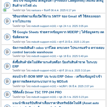
วิธีนำเข้าข้อมูลหมวดหมู่สินค้า (Product Categories) เพิ่มหมวดหมู
สินค้าจากไฟล์ xls
โพสต์ล่าสุด โดย
narisara
«
จันทร์ 06 ต.ค. 2025 6:17 pm
วิธีขอรหัสผ่านเพื่อเปิดใช้งาน SMTP ของ Gmail ฟรี ใช้ส่งเมลออก
จากโปรแกรม
โพสต์ล่าสุด โดย
mdsoft-support-m161
«
พุธ 24 ก.ย. 2025 3:05 pm
ใช้ Google Sheets ช่วยตรวจข้อมูลจาก MDERP | ได้ข้อมูลครบ ลด
ข้อผิดพลาด
โพสต์ล่าสุด โดย
mdsoft-support-m161
«
ศุกร์ 20 มิ.ย. 2025 1:20 pm
จัดการคลังสินค้า odoo บาร์โคด ครบวงจร โปรแกรมสร้าง ตรวจสอบ
control barcode warehouse
โพสต์ล่าสุด โดย
mdsoft-support-m161
«
พุธ 18 มิ.ย. 2025 5:40 pm
สั่งซื้อสินค้าอัตโนมัติตามระดับสต๊อก ป้องกันสินค้าขาด ในระบบ
ERP
โพสต์ล่าสุด โดย
mdsoft-support-m161
«
ศุกร์ 18 เม.ย. 2025 3:10 pm
สอนนำเข้า BOM MRP บน ระบบ ERP Odoo - เตรียมข้อมูลนำเข้า
สูตรการผลิตครบกระบวนการ by MDSoft
โพสต์ล่าสุด โดย
mdsoft-support-m161
«
พฤหัสฯ. 06 มี.ค. 2025 2:07 pm
วิธีติดตั้ง Driver TSC TPP-244 PRO
โพสต์ล่าสุด โดย
mdsoft-support-m161
«
พุธ 26 ก.พ. 2025 5:23 pm
แนะนำฟิเจอร์บันทึกค่าเสื่อมราคาสินทรัพย์อัตโนมัติ (Asset auto