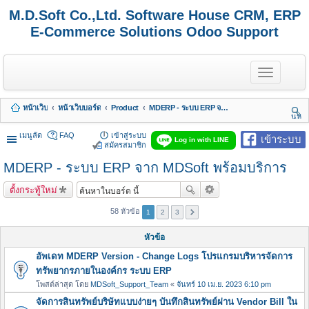
M.D.Soft Co.,Ltd. Software House CRM, ERP
E-Commerce Solutions Odoo Support
T
o
g
g
หน้าเว็บ
หน้าเว็บบอร์ด
Product
MDERP - ระบบ ERP จาก MDSoft พร้อมบริการ
l
นห
e
า
n
เมนูลัด
FAQ
เข้าสู่ระบบ
เข้าระบบ
Log in with LINE
a
สมัครสมาชิก
v
MDERP - ระบบ ERP จาก MDSoft พร้อมบริการ
i
g
a
ตั้งกระทู้ใหม่
t
i
58 หัวข้อ
1
2
3
o
n
หัวข้อ
อัพเดท MDERP Version - Change Logs โปรแกรมบริหารจัดการ
ทรัพยากรภายในองค์กร ระบบ ERP
โพสต์ล่าสุด โดย
MDSoft_Support_Team
«
จันทร์ 10 เม.ย. 2023 6:10 pm
จัดการสินทรัพย์บริษัทแบบง่ายๆ บันทึกสินทรัพย์ผ่าน Vendor Bill ใน