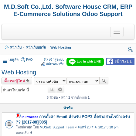
M.D.Soft Co.,Ltd. Software House CRM, ERP
E-Commerce Solutions Odoo Support
T
o
g
g
หน้าเว็บ
หน้าเว็บบอร์ด
Web Hosting
l
นห
e
า
n
เมนูลัด
FAQ
เข้าสู่ระบบ
เข้าระบบ
Log in with LINE
a
สมัครสมาชิก
v
Web Hosting
i
g
ตั้งกระทู้ใหม่
a
t
i
o
6 หัวข้อ • หน้า
1
จากทั้งหมด
1
n
หัวข้อ
การตั้งค่า Email สำหรับ POP3 ตั้งค่าอย่างไรบ้างครับ
In Process
?? [2017-08][005]
โพสต์ล่าสุด โดย
MDSoft_Support_Team
«
จันทร์ 28 ส.ค. 2017 3:10 pm
ตอบกลับ:
6