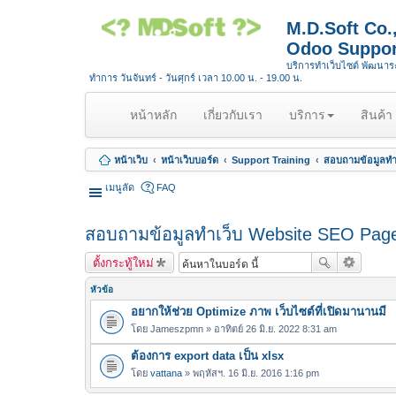
M.D.Soft Co
Odoo Suppor
บริการทำเว็บไซต์ พัฒนา
ทำการ วันจันทร์ - วันศุกร์ เวลา 10.00 น. - 19.00 น.
(
หน้าหลัก
เกี่ยวกับเรา
บริการ
สินค้า
c
u
หน้าเว็บ
หน้าเว็บบอร์ด
Support Training
สอบถามข้อมูลทำ
r
r
เมนูลัด
FAQ
e
n
สอบถามข้อมูลทำเว็บ Website SEO Page
t
)
ตั้งกระทู้ใหม่
หัวข้อ
อยากให้ช่วย Optimize ภาพ เว็บไซต์ที่เปิดมานานมี
โดย
Jameszpmn
» อาทิตย์ 26 มิ.ย. 2022 8:31 am
ต้องการ export data เป็น xlsx
โดย
vattana
» พฤหัสฯ. 16 มิ.ย. 2016 1:16 pm