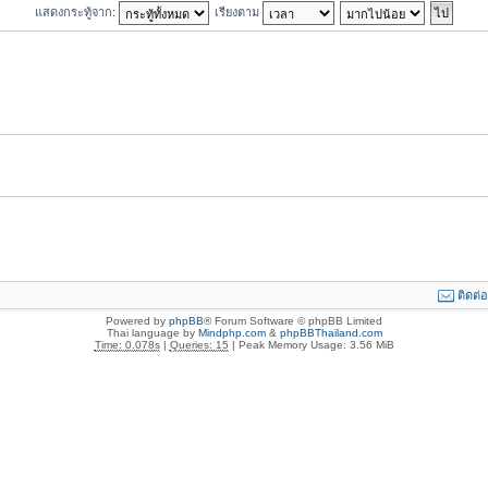
แสดงกระทู้จาก:
เรียงตาม
ติดต่
Powered by
phpBB
® Forum Software © phpBB Limited
Thai language by
Mindphp.com
&
phpBBThailand.com
Time: 0.078s
|
Queries: 15
| Peak Memory Usage: 3.56 MiB