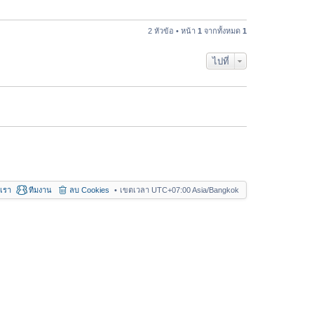
อ
า
ค
ม
ว
2 หัวข้อ • หน้า
1
จากทั้งหมด
1
ล่
า
า
ม
สุ
ไปที่
ล่
ด
า
สุ
ด
อเรา
ทีมงาน
ลบ Cookies
เขตเวลา UTC+07:00 Asia/Bangkok