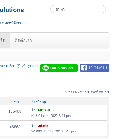
olutions
 สอนการใช้งาน เวลา
ร์ด
ติดต่อเรา
ัครสมาชิก
เข้าสู่ระบบ
เข้าระบบ
Log in with LINE
2 หัวข้อ • หน้า
1
จากทั้งหมด
1
แสดง
โพสต์ล่าสุด
โดย
MDSoft
135408
ดู
ศุกร์ 01 ก.ค. 2022 3:41 pm
ข้
อ
โดย
admin
46868
ดู
ค
พฤหัสฯ. 16 มิ.ย. 2016 3:41 pm
ข้
ว