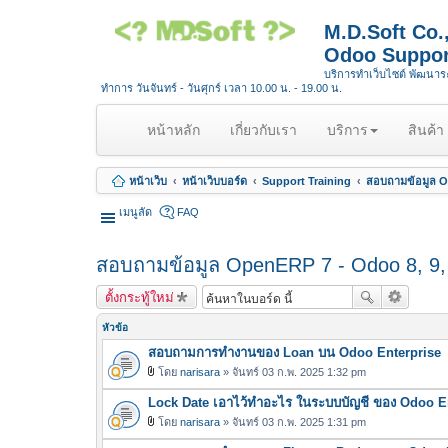
M.D.Soft Co
Odoo Suppor
บริการทำเว็บไซต์ พัฒนา
ทำการ วันจันทร์ - วันศุกร์ เวลา 10.00 น. - 19.00 น.
(
หน้าหลัก
เกี่ยวกับเรา
บริการ
สินค้า
c
u
หน้าเว็บ
หน้าเว็บบอร์ด
Support Training
สอบถามข้อมูล Op
r
r
เมนูลัด
FAQ
e
n
สอบถามข้อมูล OpenERP 7 - Odoo 8, 9, 1
t
)
ตั้งกระทู้ใหม่
หัวข้อ
สอบถามการทำงานของ Loan บน Odoo Enterprise
โดย
narisara
» จันทร์ 03 ก.พ. 2025 1:32 pm
ไ
Lock Date เอาไว้ทำอะไร ในระบบบัญชี ของ Odoo E
ฟ
ล์
โดย
narisara
» จันทร์ 03 ก.พ. 2025 1:31 pm
ไ
แ