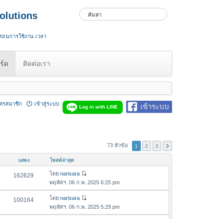
olutions
 สอนการใช้งาน เวลา
ร์ด
ติดต่อเรา
ัครสมาชิก
เข้าสู่ระบบ
เข้าระบบ
Log in with LINE
73 หัวข้อ
1
2
3
แสดง
โพสต์ล่าสุด
โดย
narisara
162629
ดู
พฤหัสฯ. 06 ก.พ. 2025 6:25 pm
ข้
อ
โดย
narisara
100164
ดู
ค
พฤหัสฯ. 06 ก.พ. 2025 5:29 pm
ข้
ว