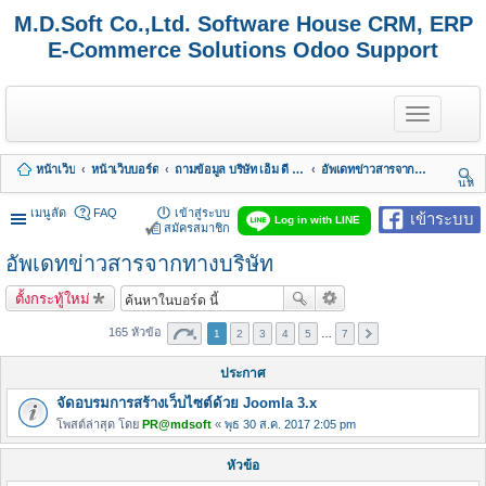
M.D.Soft Co.,Ltd. Software House CRM, ERP
E-Commerce Solutions Odoo Support
T
o
g
g
หน้าเว็บ
หน้าเว็บบอร์ด
ถามข้อมูล บริษัท เอ็ม ดี ซอฟต์ จำกัด
อัพเดทข่าวสารจากทางบริษัท
l
นห
e
า
n
เมนูลัด
FAQ
เข้าสู่ระบบ
เข้าระบบ
Log in with LINE
a
สมัครสมาชิก
v
อัพเดทข่าวสารจากทางบริษัท
i
g
a
ตั้งกระทู้ใหม่
t
i
165 หัวข้อ
1
2
3
4
5
…
7
o
n
ประกาศ
จัดอบรมการสร้างเว็บไซต์ด้วย Joomla 3.x
โพสต์ล่าสุด โดย
PR@mdsoft
«
พุธ 30 ส.ค. 2017 2:05 pm
หัวข้อ