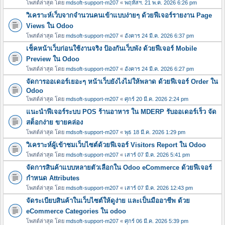
โพสต์ล่าสุด โดย
mdsoft-support-m207
«
พฤหัสฯ. 21 พ.ค. 2026 6:26 pm
วิเคราะห์เว็บจากจำนวนคนเข้าแบบง่ายๆ ด้วยฟีเจอร์รายงาน Page
Views ใน Odoo
โพสต์ล่าสุด โดย
mdsoft-support-m207
«
อังคาร 24 มี.ค. 2026 6:37 pm
เช็คหน้าเว็บก่อนใช้งานจริง ป้องกันเว็บพัง ด้วยฟีเจอร์ Mobile
Preview ใน Odoo
โพสต์ล่าสุด โดย
mdsoft-support-m207
«
อังคาร 24 มี.ค. 2026 6:27 pm
จัดการออเดอร์เยอะๆ หน้าเว็บยังไงไม่ให้พลาด ด้วยฟีเจอร์ Order ใน
Odoo
โพสต์ล่าสุด โดย
mdsoft-support-m207
«
ศุกร์ 20 มี.ค. 2026 2:24 pm
แนะนำฟีเจอร์ระบบ POS ร้านอาหาร ใน MDERP รับออเดอร์เร็ว จัด
สต็อกง่าย ขายคล่อง
โพสต์ล่าสุด โดย
mdsoft-support-m207
«
พุธ 18 มี.ค. 2026 1:29 pm
วิเคราะห์ผู้เข้าชมเว็บไซต์ด้วยฟีเจอร์ Visitors Report ใน Odoo
โพสต์ล่าสุด โดย
mdsoft-support-m207
«
เสาร์ 07 มี.ค. 2026 5:41 pm
จัดการสินค้าแบบหลายตัวเลือกใน Odoo eCommerce ด้วยฟีเจอร์
กำหนด Attributes
โพสต์ล่าสุด โดย
mdsoft-support-m207
«
เสาร์ 07 มี.ค. 2026 12:43 pm
จัดระเบียบสินค้าในเว็บไซต์ให้ดูง่าย และเป็นมืออาชีพ ด้วย
eCommerce Categories ใน odoo
โพสต์ล่าสุด โดย
mdsoft-support-m207
«
ศุกร์ 06 มี.ค. 2026 5:39 pm