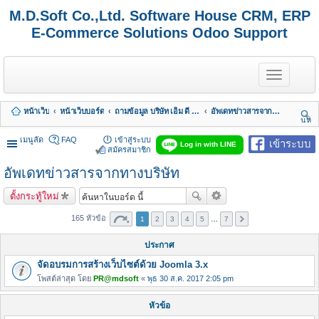
M.D.Soft Co.,Ltd. Software House CRM, ERP
E-Commerce Solutions Odoo Support
T
o
g
g
หน้าเว็บ
หน้าเว็บบอร์ด
ถามข้อมูล บริษัท เอ็ม ดี ซอฟต์ จำกัด
อัพเดทข่าวสารจากทางบริษัท
l
นห
e
า
n
เมนูลัด
FAQ
เข้าสู่ระบบ
เข้าระบบ
Log in with LINE
a
สมัครสมาชิก
v
อัพเดทข่าวสารจากทางบริษัท
i
g
a
ตั้งกระทู้ใหม่
t
i
165 หัวข้อ
1
2
3
4
5
…
7
o
n
ประกาศ
จัดอบรมการสร้างเว็บไซต์ด้วย Joomla 3.x
โพสต์ล่าสุด โดย
PR@mdsoft
«
พุธ 30 ส.ค. 2017 2:05 pm
หัวข้อ