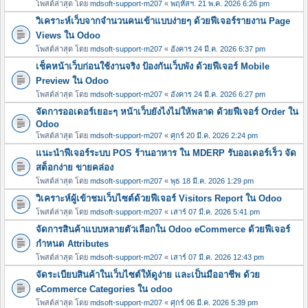
โพสต์ล่าสุด โดย
mdsoft-support-m207
«
พฤหัสฯ. 21 พ.ค. 2026 6:26 pm
วิเคราะห์เว็บจากจำนวนคนเข้าแบบง่ายๆ ด้วยฟีเจอร์รายงาน Page
Views ใน Odoo
โพสต์ล่าสุด โดย
mdsoft-support-m207
«
อังคาร 24 มี.ค. 2026 6:37 pm
เช็คหน้าเว็บก่อนใช้งานจริง ป้องกันเว็บพัง ด้วยฟีเจอร์ Mobile
Preview ใน Odoo
โพสต์ล่าสุด โดย
mdsoft-support-m207
«
อังคาร 24 มี.ค. 2026 6:27 pm
จัดการออเดอร์เยอะๆ หน้าเว็บยังไงไม่ให้พลาด ด้วยฟีเจอร์ Order ใน
Odoo
โพสต์ล่าสุด โดย
mdsoft-support-m207
«
ศุกร์ 20 มี.ค. 2026 2:24 pm
แนะนำฟีเจอร์ระบบ POS ร้านอาหาร ใน MDERP รับออเดอร์เร็ว จัด
สต็อกง่าย ขายคล่อง
โพสต์ล่าสุด โดย
mdsoft-support-m207
«
พุธ 18 มี.ค. 2026 1:29 pm
วิเคราะห์ผู้เข้าชมเว็บไซต์ด้วยฟีเจอร์ Visitors Report ใน Odoo
โพสต์ล่าสุด โดย
mdsoft-support-m207
«
เสาร์ 07 มี.ค. 2026 5:41 pm
จัดการสินค้าแบบหลายตัวเลือกใน Odoo eCommerce ด้วยฟีเจอร์
กำหนด Attributes
โพสต์ล่าสุด โดย
mdsoft-support-m207
«
เสาร์ 07 มี.ค. 2026 12:43 pm
จัดระเบียบสินค้าในเว็บไซต์ให้ดูง่าย และเป็นมืออาชีพ ด้วย
eCommerce Categories ใน odoo
โพสต์ล่าสุด โดย
mdsoft-support-m207
«
ศุกร์ 06 มี.ค. 2026 5:39 pm