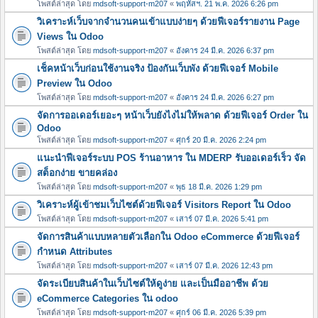
โพสต์ล่าสุด โดย
mdsoft-support-m207
«
พฤหัสฯ. 21 พ.ค. 2026 6:26 pm
วิเคราะห์เว็บจากจำนวนคนเข้าแบบง่ายๆ ด้วยฟีเจอร์รายงาน Page
Views ใน Odoo
โพสต์ล่าสุด โดย
mdsoft-support-m207
«
อังคาร 24 มี.ค. 2026 6:37 pm
เช็คหน้าเว็บก่อนใช้งานจริง ป้องกันเว็บพัง ด้วยฟีเจอร์ Mobile
Preview ใน Odoo
โพสต์ล่าสุด โดย
mdsoft-support-m207
«
อังคาร 24 มี.ค. 2026 6:27 pm
จัดการออเดอร์เยอะๆ หน้าเว็บยังไงไม่ให้พลาด ด้วยฟีเจอร์ Order ใน
Odoo
โพสต์ล่าสุด โดย
mdsoft-support-m207
«
ศุกร์ 20 มี.ค. 2026 2:24 pm
แนะนำฟีเจอร์ระบบ POS ร้านอาหาร ใน MDERP รับออเดอร์เร็ว จัด
สต็อกง่าย ขายคล่อง
โพสต์ล่าสุด โดย
mdsoft-support-m207
«
พุธ 18 มี.ค. 2026 1:29 pm
วิเคราะห์ผู้เข้าชมเว็บไซต์ด้วยฟีเจอร์ Visitors Report ใน Odoo
โพสต์ล่าสุด โดย
mdsoft-support-m207
«
เสาร์ 07 มี.ค. 2026 5:41 pm
จัดการสินค้าแบบหลายตัวเลือกใน Odoo eCommerce ด้วยฟีเจอร์
กำหนด Attributes
โพสต์ล่าสุด โดย
mdsoft-support-m207
«
เสาร์ 07 มี.ค. 2026 12:43 pm
จัดระเบียบสินค้าในเว็บไซต์ให้ดูง่าย และเป็นมืออาชีพ ด้วย
eCommerce Categories ใน odoo
โพสต์ล่าสุด โดย
mdsoft-support-m207
«
ศุกร์ 06 มี.ค. 2026 5:39 pm