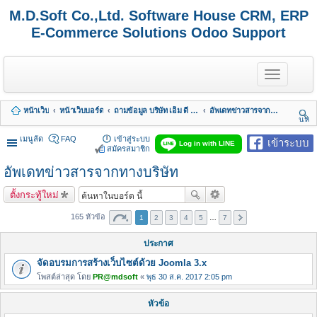
M.D.Soft Co.,Ltd. Software House CRM, ERP
E-Commerce Solutions Odoo Support
T
o
g
g
หน้าเว็บ
หน้าเว็บบอร์ด
ถามข้อมูล บริษัท เอ็ม ดี ซอฟต์ จำกัด
อัพเดทข่าวสารจากทางบริษัท
l
นห
e
า
n
เมนูลัด
FAQ
เข้าสู่ระบบ
เข้าระบบ
Log in with LINE
a
สมัครสมาชิก
v
อัพเดทข่าวสารจากทางบริษัท
i
g
a
ตั้งกระทู้ใหม่
t
i
165 หัวข้อ
1
2
3
4
5
…
7
o
n
ประกาศ
จัดอบรมการสร้างเว็บไซต์ด้วย Joomla 3.x
โพสต์ล่าสุด โดย
PR@mdsoft
«
พุธ 30 ส.ค. 2017 2:05 pm
หัวข้อ