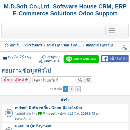
M.D.Soft Co.,Ltd. Software House CRM, ERP
E-Commerce Solutions Odoo Support
T
o
g
g
หน้าเว็บ
หน้าเว็บบอร์ด
ถามข้อมูล บริษัท เอ็ม ดี ซอฟต์ จำกัด
สอบถามข้อมูลทั่วไป
l
นห
e
า
n
เมนูลัด
FAQ
เข้าสู่ระบบ
เข้าระบบ
Log in with LINE
a
สมัครสมาชิก
v
สอบถามข้อมูลทั่วไป
i
g
a
ตั้งกระทู้ใหม่
t
i
36 หัวข้อ
1
2
o
n
หัวข้อ
mdsoft มีบริการเกี่ยว Odoo มีออะไรบ้าง
โพสต์ล่าสุด โดย
PR@mdsoft
«
อังคาร 17 มี.ค. 2026 9:43 am
ตอบกลับ:
1
สอบถาม Qr Payment