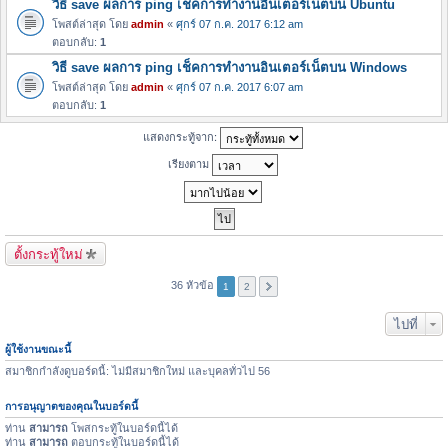
วิธี save ผลการ ping เช็คการทำงานอินเตอร์เน็ตบน Ubuntu
โพสต์ล่าสุด โดย
admin
«
ศุกร์ 07 ก.ค. 2017 6:12 am
ตอบกลับ:
1
วิธี save ผลการ ping เช็คการทำงานอินเตอร์เน็ตบน Windows
โพสต์ล่าสุด โดย
admin
«
ศุกร์ 07 ก.ค. 2017 6:07 am
ตอบกลับ:
1
แสดงกระทู้จาก:
เรียงตาม
ตั้งกระทู้ใหม่
36 หัวข้อ
1
2
ไปที่
ผู้ใช้งานขณะนี้
สมาชิกกำลังดูบอร์ดนี้: ไม่มีสมาชิกใหม่ และบุคลทั่วไป 56
การอนุญาตของคุณในบอร์ดนี้
ท่าน
สามารถ
โพสกระทู้ในบอร์ดนี้ได้
ท่าน
สามารถ
ตอบกระทู้ในบอร์ดนี้ได้