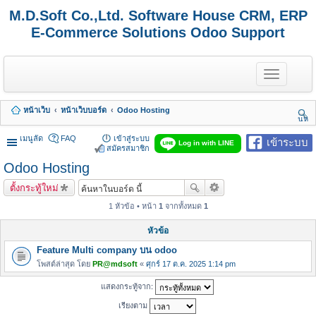
M.D.Soft Co.,Ltd. Software House CRM, ERP
E-Commerce Solutions Odoo Support
T
o
g
g
หน้าเว็บ
หน้าเว็บบอร์ด
Odoo Hosting
l
นห
e
า
n
เมนูลัด
FAQ
เข้าสู่ระบบ
เข้าระบบ
Log in with LINE
a
สมัครสมาชิก
v
Odoo Hosting
i
g
ตั้งกระทู้ใหม่
a
t
1 หัวข้อ • หน้า
1
จากทั้งหมด
1
i
o
หัวข้อ
n
Feature Multi company บน odoo
โพสต์ล่าสุด โดย
PR@mdsoft
«
ศุกร์ 17 ต.ค. 2025 1:14 pm
แสดงกระทู้จาก:
เรียงตาม