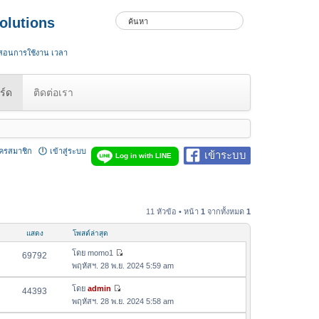
olutions
 สอนการใช้งาน เวลา
ร์ด
ติดต่อเรา
ัครสมาชิก
เข้าสู่ระบบ
เข้าระบบ
Log in with LINE
11 หัวข้อ • หน้า
1
จากทั้งหมด
1
แสดง
โพสต์ล่าสุด
โดย
momo1
69792
ดู
พฤหัสฯ. 28 พ.ย. 2024 5:59 am
ข้
อ
โดย
admin
44393
ดู
ค
พฤหัสฯ. 28 พ.ย. 2024 5:58 am
ข้
ว