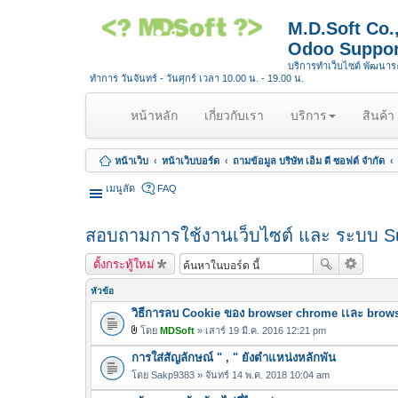
M.D.Soft Co
Odoo Suppor
บริการทำเว็บไซต์ พัฒนา
ทำการ วันจันทร์ - วันศุกร์ เวลา 10.00 น. - 19.00 น.
(
หน้าหลัก
เกี่ยวกับเรา
บริการ
สินค้า
c
u
หน้าเว็บ
หน้าเว็บบอร์ด
ถามข้อมูล บริษัท เอ็ม ดี ซอฟต์ จำกัด
r
r
เมนูลัด
FAQ
e
n
สอบถามการใช้งานเว็บไซต์ และ ระบบ S
t
)
ตั้งกระทู้ใหม่
หัวข้อ
วิธีการลบ Cookie ของ browser chrome เเละ brows
โดย
MDSoft
» เสาร์ 19 มี.ค. 2016 12:21 pm
ไ
การใส่สัญลักษณ์ " , " ยังตำแหน่งหลักพัน
ฟ
ล์
โดย
Sakp9383
» จันทร์ 14 พ.ค. 2018 10:04 am
แ