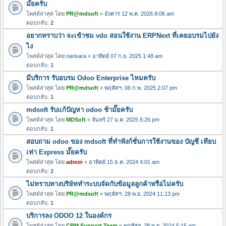
มั๊ยครับ
โพสต์ล่าสุด โดย
PR@mdsoft
«
อังคาร 12 พ.ค. 2026 8:06 am
ตอบกลับ:
2
อยากทราบว่า จะเข้าชม vdo สอนใช้งาน ERPNext ที่เคยอบรมไปยัง
ไง
โพสต์ล่าสุด โดย
narisara
«
อาทิตย์ 07 ก.ย. 2025 1:48 am
ตอบกลับ:
1
มีบริการ รับอบรม Odoo Enterprise ไหมครับ
โพสต์ล่าสุด โดย
PR@mdsoft
«
พฤหัสฯ. 06 ก.พ. 2025 2:07 pm
ตอบกลับ:
1
mdsoft รับแก้ปัญหา odoo ช้ามั๊ยครับ
โพสต์ล่าสุด โดย
MDSoft
«
จันทร์ 27 ม.ค. 2025 6:26 pm
ตอบกลับ:
1
สอบถาม odoo ของ mdsoft ที่ทำฟังก์ชั่นการใช้งานของ บัญชี เทียบ
เท่า Express มั๊ยครับ
โพสต์ล่าสุด โดย
admin
«
อาทิตย์ 15 ธ.ค. 2024 4:01 am
ตอบกลับ:
2
ไม่ทราบทางบริษัททำระบบจัดกับข้อมูลลูกค้าหรือไม่ครับ
โพสต์ล่าสุด โดย
PR@mdsoft
«
พฤหัสฯ. 28 พ.ย. 2024 11:13 pm
ตอบกลับ:
1
บริการลง ODOO 12 ในองค์กร
โพสต์ล่าสุด โดย
CRM Support Team
«
พฤหัสฯ. 28 พ.ย. 2024 5:15 am