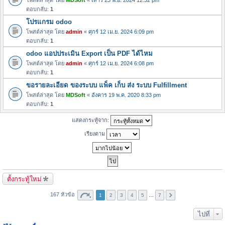
โพสต์ล่าสุด โดย
MDSoft
«
เสาร์ 23 พ.ย. 2024 12:32 pm
ตอบกลับ:
1
โปรแกรม odoo
โพสต์ล่าสุด โดย
admin
«
ศุกร์ 12 เม.ย. 2024 6:09 pm
ตอบกลับ:
1
odoo แอปประเมิน Export เป็น PDF ได้ไหม
โพสต์ล่าสุด โดย
admin
«
ศุกร์ 12 เม.ย. 2024 6:08 pm
ตอบกลับ:
1
ขอรายละเอียด ของระบบ แพ็ค เก็บ ส่ง ระบบ Fulfillment
โพสต์ล่าสุด โดย
MDSoft
«
อังคาร 19 พ.ค. 2020 8:33 pm
ตอบกลับ:
1
แสดงกระทู้จาก:
เรียงตาม
ตั้งกระทู้ใหม่
167 หัวข้อ
1
2
3
4
5
…
7
ไปที่