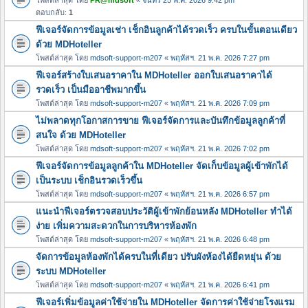
โพสต์ล่าสุด โดย
PR@mdsoft
«
จันทร์ 25 พ.ค. 2026 9:42 pm
ตอบกลับ:
1
ฟีเจอร์จัดการข้อมูลเช่า เช็กอินลูกค้าได้รวดเร็ว ครบในขั้นตอนเดียว
ด้วย MDHoteller
โพสต์ล่าสุด โดย
mdsoft-support-m207
«
พฤหัสฯ. 21 พ.ค. 2026 7:27 pm
ฟีเจอร์สร้างใบเสนอราคาใน MDHoteller ออกใบเสนอราคาได้
รวดเร็ว เป็นมืออาชีพมากขึ้น
โพสต์ล่าสุด โดย
mdsoft-support-m207
«
พฤหัสฯ. 21 พ.ค. 2026 7:09 pm
ไม่พลาดทุกโอกาสการขาย ฟีเจอร์จัดการและบันทึกข้อมูลลูกค้าที่
สนใจ ด้วย MDHoteller
โพสต์ล่าสุด โดย
mdsoft-support-m207
«
พฤหัสฯ. 21 พ.ค. 2026 7:02 pm
ฟีเจอร์จัดการข้อมูลลูกค้าใน MDHoteller จัดเก็บข้อมูลผู้เข้าพักได้
เป็นระบบ เช็กอินรวดเร็วขึ้น
โพสต์ล่าสุด โดย
mdsoft-support-m207
«
พฤหัสฯ. 21 พ.ค. 2026 6:57 pm
แนะนำฟีเจอร์ตรวจสอบประวัติผู้เข้าพักย้อนหลัง MDHoteller ทำได้
ง่าย เพิ่มความสะดวกในการบริหารห้องพัก
โพสต์ล่าสุด โดย
mdsoft-support-m207
«
พฤหัสฯ. 21 พ.ค. 2026 6:48 pm
จัดการข้อมูลห้องพักได้ครบในที่เดียว ปรับผังห้องได้ยืดหยุ่น ด้วย
ระบบ MDHoteller
โพสต์ล่าสุด โดย
mdsoft-support-m207
«
พฤหัสฯ. 21 พ.ค. 2026 6:41 pm
ฟีเจอร์เพิ่มข้อมูลค่าใช้จ่ายใน MDHoteller จัดการค่าใช้จ่ายโรงแรม