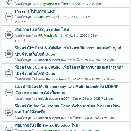
โพสต์ล่าสุด โดย
PR@mdsoft
«
อังคาร 26 ธ.ค. 2017 3:21 pm
Present โปรแกรม ERP
โพสต์ล่าสุด โดย
MDSoft
«
ศุกร์ 10 ก.ค. 2026 1:08 am
ตอบกลับ:
1
สอบถามรับ แก้ปัญหา odoo ไหม
โพสต์ล่าสุด โดย
PR@mdsoft
«
จันทร์ 01 มิ.ย. 2026 3:39 pm
ตอบกลับ:
1
ฟีเจอร์ Gift Card & eWallet เพิ่มโอกาสปิดการขายและสร้างลูกค้า
ประจำบนเว็บไซต์ Odoo
โพสต์ล่าสุด โดย
mdsoft-support-m207
«
พฤหัสฯ. 28 พ.ค. 2026 5:36 pm
ฟีเจอร์ Gift Card & eWallet เพิ่มโอกาสปิดการขายและสร้างลูกค้า
ประจำบนเว็บไซต์ Odoo
โพสต์ล่าสุด โดย
mdsoft-support-m207
«
พฤหัสฯ. 28 พ.ค. 2026 5:31 pm
แนะนำฟีเจอร์ Multi-company และ Multi-branch ใน MDERP
จัดการหลายสาขาได้เป็นระบบ
โพสต์ล่าสุด โดย
mdsoft-support-m207
«
อังคาร 26 พ.ค. 2026 7:15 pm
ฟีเจอร์ Online Course บน Odoo Website ช่วยสร้างระบบเรียน
ออนไลน์ให้ง่ายขึ้น
โพสต์ล่าสุด โดย
mdsoft-support-m207
«
อังคาร 26 พ.ค. 2026 12:40 pm
สอบถามรับ เชื่อม e-tax กับ odoo ไหม