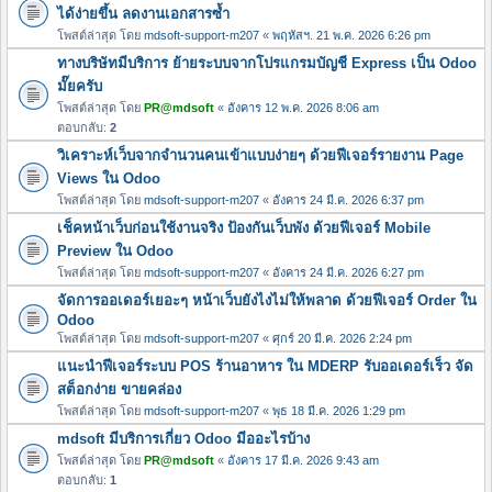
ได้ง่ายขึ้น ลดงานเอกสารซ้ำ
โพสต์ล่าสุด โดย
mdsoft-support-m207
«
พฤหัสฯ. 21 พ.ค. 2026 6:26 pm
ทางบริษัทมีบริการ ย้ายระบบจากโปรแกรมบัญชี Express เป็น Odoo
มั๊ยครับ
โพสต์ล่าสุด โดย
PR@mdsoft
«
อังคาร 12 พ.ค. 2026 8:06 am
ตอบกลับ:
2
วิเคราะห์เว็บจากจำนวนคนเข้าแบบง่ายๆ ด้วยฟีเจอร์รายงาน Page
Views ใน Odoo
โพสต์ล่าสุด โดย
mdsoft-support-m207
«
อังคาร 24 มี.ค. 2026 6:37 pm
เช็คหน้าเว็บก่อนใช้งานจริง ป้องกันเว็บพัง ด้วยฟีเจอร์ Mobile
Preview ใน Odoo
โพสต์ล่าสุด โดย
mdsoft-support-m207
«
อังคาร 24 มี.ค. 2026 6:27 pm
จัดการออเดอร์เยอะๆ หน้าเว็บยังไงไม่ให้พลาด ด้วยฟีเจอร์ Order ใน
Odoo
โพสต์ล่าสุด โดย
mdsoft-support-m207
«
ศุกร์ 20 มี.ค. 2026 2:24 pm
แนะนำฟีเจอร์ระบบ POS ร้านอาหาร ใน MDERP รับออเดอร์เร็ว จัด
สต็อกง่าย ขายคล่อง
โพสต์ล่าสุด โดย
mdsoft-support-m207
«
พุธ 18 มี.ค. 2026 1:29 pm
mdsoft มีบริการเกี่ยว Odoo มีออะไรบ้าง
โพสต์ล่าสุด โดย
PR@mdsoft
«
อังคาร 17 มี.ค. 2026 9:43 am
ตอบกลับ:
1