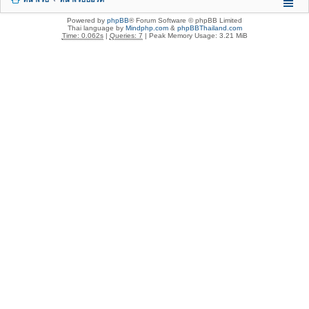
Powered by
phpBB
® Forum Software © phpBB Limited
Thai language by
Mindphp.com
&
phpBBThailand.com
Time: 0.062s
|
Queries: 7
| Peak Memory Usage: 3.21 MiB