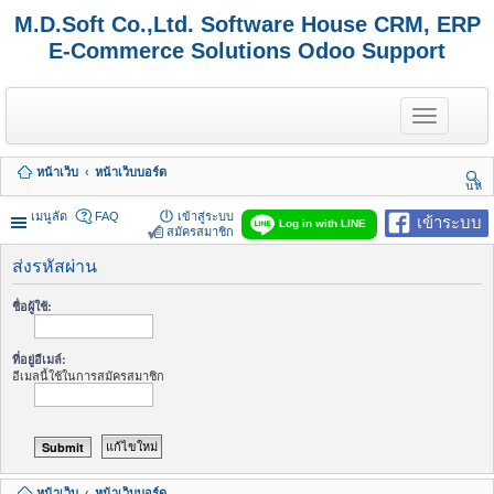
M.D.Soft Co.,Ltd. Software House CRM, ERP
E-Commerce Solutions Odoo Support
T
o
g
g
หน้าเว็บ
หน้าเว็บบอร์ด
l
นห
e
า
n
เมนูลัด
FAQ
เข้าสู่ระบบ
เข้าระบบ
Log in with LINE
a
สมัครสมาชิก
v
i
ส่งรหัสผ่าน
g
a
ชื่อผู้ใช้:
t
i
o
ที่อยู่อีเมล์:
n
อีเมลนี้ใช้ในการสมัครสมาชิก
หน้าเว็บ
หน้าเว็บบอร์ด