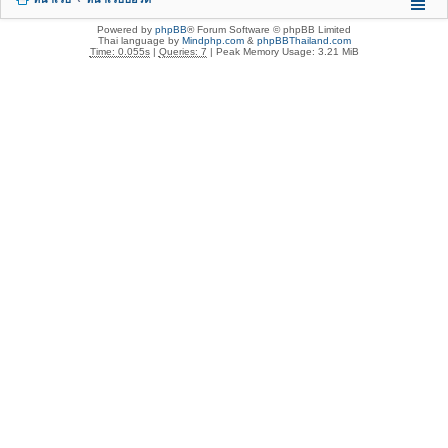
Powered by
phpBB
® Forum Software © phpBB Limited
Thai language by
Mindphp.com
&
phpBBThailand.com
Time: 0.055s
|
Queries: 7
| Peak Memory Usage: 3.21 MiB