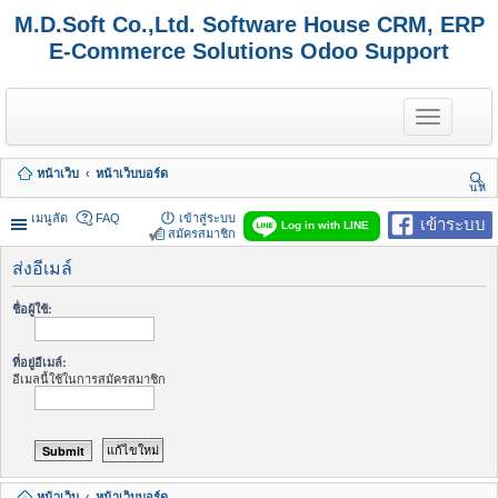
M.D.Soft Co.,Ltd. Software House CRM, ERP
E-Commerce Solutions Odoo Support
T
o
g
g
หน้าเว็บ
หน้าเว็บบอร์ด
l
นห
e
า
n
เมนูลัด
FAQ
เข้าสู่ระบบ
เข้าระบบ
Log in with LINE
a
สมัครสมาชิก
v
i
ส่งอีเมล์
g
a
ชื่อผู้ใช้:
t
i
o
ที่อยู่อีเมล์:
n
อีเมลนี้ใช้ในการสมัครสมาชิก
หน้าเว็บ
หน้าเว็บบอร์ด