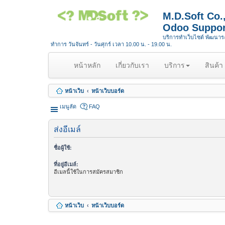
M.D.Soft Co
Odoo Suppor
บริการทำเว็บไซต์ พัฒนา
ทำการ วันจันทร์ - วันศุกร์ เวลา 10.00 น. - 19.00 น.
(
หน้าหลัก
เกี่ยวกับเรา
บริการ
สินค้า
c
u
หน้าเว็บ
หน้าเว็บบอร์ด
r
r
เมนูลัด
FAQ
e
n
ส่งอีเมล์
t
)
ชื่อผู้ใช้:
ที่อยู่อีเมล์:
อีเมลนี้ใช้ในการสมัครสมาชิก
หน้าเว็บ
หน้าเว็บบอร์ด