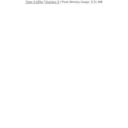
Time: 0.063s
|
Queries: 9
| Peak Memory Usage: 3.21 MiB