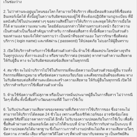
เว้นช่องว่าง
2. ไม่ว่าท่านจะอยู่มุมไหนของโลก ก็สามารถใช้บริการ เพียงมีคอมพิวเตอร์ที่เชื่อมต่อ
อินเทอร์เน็ตได้ ทั้งนี้อยู่ในความรับผิดชอบของผู้ใช้ ที่จะต้องปฏิบัติตามกฎระเบียบ ที่มี
ผลบังคับใช้ในประเทศต่างๆ ขอสงวนสิทธิ์ในการให้บริการ และหยุดให้บริการเมื่อใด
ก็ได้ ตามแต่ความเหมาะสม โดยมิต้องบอกกล่าวให้ท่านทราบล่วงหน้า ถือว่าความ
เป็นส่วนตัวเป็นเรื่องสำคัญมากสำหรับ การติดต่อสื่อสาร ทั้งนี้เพื่อความเป็นส่วนตัว
ของท่านเอง ขอแจ้งให้ท่านทราบว่า เป็นหน้าที่ของท่านเอง ในการรักษาชื่อติดต่อ
บริการ ( login name) และรหัสผ่าน ( password) ให้ปลอดภัย ไม่บอกให้ผู้อื่นทราบ
3. เปิดให้บริการสำหรับการใช้เพื่อส่วนตัวเท่านั้น ห้ามใช้ เพื่อผลประโยชน์ทางธุรกิจ
ในทุกรูปแบบ ทั้งการแอบอ้าง หรือขายบริการต่อ (resale) หากท่านทำความเสียหาย
ให้กับผู้อื่น ทาง จะไม่รับผิดชอบต่อข้อเสียหายในทุกกรณี
4. สมาชิก จะไม่นำบริการไปใช้ในกิจกรรมที่ละเมิดความเป็นส่วนตัวของผู้อื่น รวมทั้ง
กิจกรรมที่ผิดกฎหมาย หรือขัดต่อความสงบเรียบร้อย และศีลธรรมอันดีของสังคม ทาง
ไม่รับผิดชอบต่อสิ่งที่ท่านละเมิดและสร้างความเสียหาย ให้กับผู้อื่นในทุกกรณี เปิดให้
บริการสำหรับการใช้เพื่อส่วนตัวเท่านั้น
5. ห้ามใช้ข้อความที่ไม่สุภาพ หรือเป็นการหมิ่นประมาทผู้อื่นในการสื่อสาร ไม่ว่ากรณี
ใดๆ ทั้งสิ้น ทั้งนี้เพื่อสร้างวัฒนธรรมที่ดี ในการใช้เว็บ
6. ไม่รับประกันความเสียหายของจดหมายที่เกิดจากการใช้บริการของ ซึ่งอาจจะไม่
สามารถให้บริการได้ตลอด 24 ชั่วโมง เพราะเครื่องเซิร์ฟเวอร์ของ อาจขัดข้องโดย
เหตุสุดวิสัยที่ไม่อาจคาดการณ์ได้ อีกทั้ง ไม่รับรองความปลอดภัยในการใช้เว็บ เพื่อสั่ง
ซื้อสินค้าผ่านทางอินเทอร์เน็ต อย่างไรก็ดีระบบที่ นำมาให้บริการกับท่านเป็นระบบ ที่
มีความปลอดภัยได้มาตรฐาน ซึ่งในภาวะการทำงานปกติจะไม่เกิด ความเสียหายใดๆ
ข้อความ ภาพนิ่ง เสียง หรือภาพวิดีโอต่างๆ ที่พ่วงท้ายมากับจดหมาย เป็นทรัพย์สิน