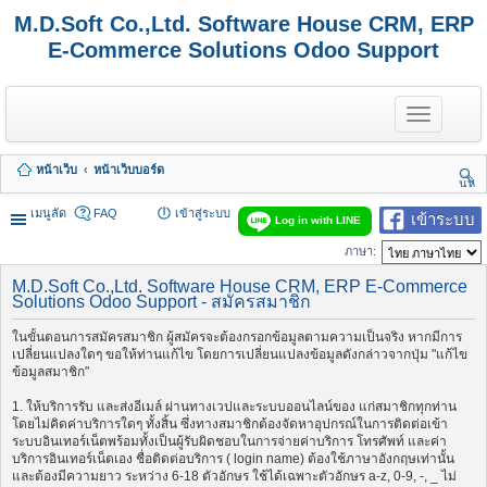
M.D.Soft Co.,Ltd. Software House CRM, ERP
E-Commerce Solutions Odoo Support
T
o
g
g
หน้าเว็บ
หน้าเว็บบอร์ด
l
นห
e
า
n
เมนูลัด
FAQ
เข้าสู่ระบบ
เข้าระบบ
Log in with LINE
a
v
ภาษา:
i
g
M.D.Soft Co.,Ltd. Software House CRM, ERP E-Commerce
a
Solutions Odoo Support - สมัครสมาชิก
t
i
ในขั้นตอนการสมัครสมาชิก ผู้สมัครจะต้องกรอกข้อมูลตามความเป็นจริง หากมีการ
o
เปลี่ยนแปลงใดๆ ขอให้ท่านแก้ไข โดยการเปลี่ยนแปลงข้อมูลดังกล่าวจากปุ่ม "แก้ไข
n
ข้อมูลสมาชิก"
1. ให้บริการรับ และส่งอีเมล์ ผ่านทางเวปและระบบออนไลน์ของ แก่สมาชิกทุกท่าน
โดยไม่คิดค่าบริการใดๆ ทั้งสิ้น ซึ่งทางสมาชิกต้องจัดหาอุปกรณ์ในการติดต่อเข้า
ระบบอินเทอร์เน็ตพร้อมทั้งเป็นผู้รับผิดชอบในการจ่ายค่าบริการ โทรศัพท์ และค่า
บริการอินเทอร์เน็ตเอง ชื่อติดต่อบริการ ( login name) ต้องใช้ภาษาอังกฤษเท่านั้น
และต้องมีความยาว ระหว่าง 6-18 ตัวอักษร ใช้ได้เฉพาะตัวอักษร a-z, 0-9, -, _ ไม่