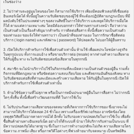
เว้นช่องว่าง
2. ไม่ว่าท่านจะอยู่มุมไหนของโลก ก็สามารถใช้บริการ เพียงมีคอมพิวเตอร์ที่เชื่อมต่อ
อินเทอร์เน็ตได้ ทั้งนี้อยู่ในความรับผิดชอบของผู้ใช้ ที่จะต้องปฏิบัติตามกฎระเบียบ ที่มี
ผลบังคับใช้ในประเทศต่างๆ ขอสงวนสิทธิ์ในการให้บริการ และหยุดให้บริการเมื่อใด
ก็ได้ ตามแต่ความเหมาะสม โดยมิต้องบอกกล่าวให้ท่านทราบล่วงหน้า ถือว่าความ
เป็นส่วนตัวเป็นเรื่องสำคัญมากสำหรับ การติดต่อสื่อสาร ทั้งนี้เพื่อความเป็นส่วนตัว
ของท่านเอง ขอแจ้งให้ท่านทราบว่า เป็นหน้าที่ของท่านเอง ในการรักษาชื่อติดต่อ
บริการ ( login name) และรหัสผ่าน ( password) ให้ปลอดภัย ไม่บอกให้ผู้อื่นทราบ
3. เปิดให้บริการสำหรับการใช้เพื่อส่วนตัวเท่านั้น ห้ามใช้ เพื่อผลประโยชน์ทางธุรกิจ
ในทุกรูปแบบ ทั้งการแอบอ้าง หรือขายบริการต่อ (resale) หากท่านทำความเสียหาย
ให้กับผู้อื่น ทาง จะไม่รับผิดชอบต่อข้อเสียหายในทุกกรณี
4. สมาชิก จะไม่นำบริการไปใช้ในกิจกรรมที่ละเมิดความเป็นส่วนตัวของผู้อื่น รวมทั้ง
กิจกรรมที่ผิดกฎหมาย หรือขัดต่อความสงบเรียบร้อย และศีลธรรมอันดีของสังคม ทาง
ไม่รับผิดชอบต่อสิ่งที่ท่านละเมิดและสร้างความเสียหาย ให้กับผู้อื่นในทุกกรณี เปิดให้
บริการสำหรับการใช้เพื่อส่วนตัวเท่านั้น
5. ห้ามใช้ข้อความที่ไม่สุภาพ หรือเป็นการหมิ่นประมาทผู้อื่นในการสื่อสาร ไม่ว่ากรณี
ใดๆ ทั้งสิ้น ทั้งนี้เพื่อสร้างวัฒนธรรมที่ดี ในการใช้เว็บ
6. ไม่รับประกันความเสียหายของจดหมายที่เกิดจากการใช้บริการของ ซึ่งอาจจะไม่
สามารถให้บริการได้ตลอด 24 ชั่วโมง เพราะเครื่องเซิร์ฟเวอร์ของ อาจขัดข้องโดย
เหตุสุดวิสัยที่ไม่อาจคาดการณ์ได้ อีกทั้ง ไม่รับรองความปลอดภัยในการใช้เว็บ เพื่อสั่ง
ซื้อสินค้าผ่านทางอินเทอร์เน็ต อย่างไรก็ดีระบบที่ นำมาให้บริการกับท่านเป็นระบบ ที่
มีความปลอดภัยได้มาตรฐาน ซึ่งในภาวะการทำงานปกติจะไม่เกิด ความเสียหายใดๆ
ข้อความ ภาพนิ่ง เสียง หรือภาพวิดีโอต่างๆ ที่พ่วงท้ายมากับจดหมาย เป็นทรัพย์สิน