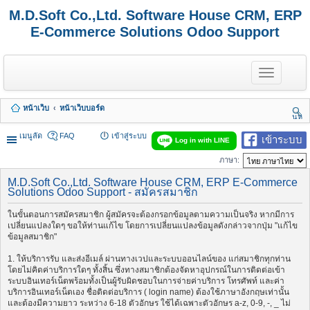
M.D.Soft Co.,Ltd. Software House CRM, ERP
E-Commerce Solutions Odoo Support
T
o
g
g
หน้าเว็บ
หน้าเว็บบอร์ด
l
นห
e
า
n
เมนูลัด
FAQ
เข้าสู่ระบบ
เข้าระบบ
Log in with LINE
a
v
ภาษา:
i
g
M.D.Soft Co.,Ltd. Software House CRM, ERP E-Commerce
a
Solutions Odoo Support - สมัครสมาชิก
t
i
ในขั้นตอนการสมัครสมาชิก ผู้สมัครจะต้องกรอกข้อมูลตามความเป็นจริง หากมีการ
o
เปลี่ยนแปลงใดๆ ขอให้ท่านแก้ไข โดยการเปลี่ยนแปลงข้อมูลดังกล่าวจากปุ่ม "แก้ไข
n
ข้อมูลสมาชิก"
1. ให้บริการรับ และส่งอีเมล์ ผ่านทางเวปและระบบออนไลน์ของ แก่สมาชิกทุกท่าน
โดยไม่คิดค่าบริการใดๆ ทั้งสิ้น ซึ่งทางสมาชิกต้องจัดหาอุปกรณ์ในการติดต่อเข้า
ระบบอินเทอร์เน็ตพร้อมทั้งเป็นผู้รับผิดชอบในการจ่ายค่าบริการ โทรศัพท์ และค่า
บริการอินเทอร์เน็ตเอง ชื่อติดต่อบริการ ( login name) ต้องใช้ภาษาอังกฤษเท่านั้น
และต้องมีความยาว ระหว่าง 6-18 ตัวอักษร ใช้ได้เฉพาะตัวอักษร a-z, 0-9, -, _ ไม่