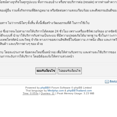
ลประโยชน์ทางธุรกิจในทุกรูปแบบ ทั้งการแอบอ้าง หรือขายบริการต่อ (resale) หากท่านทำความ
องผู้อื่น รวมทั้งกิจกรรมที่ผิดกฎหมาย หรือขัดต่อความสงบเรียบร้อย และศีลธรรมอันดีของ
าร ไม่ว่ากรณีใดๆ ทั้งสิ้น ทั้งนี้เพื่อสร้างวัฒนธรรมที่ดี ในการใช้เว็บ
ึ่งอาจจะไม่สามารถให้บริการได้ตลอด 24 ชั่วโมง เพราะเครื่องเซิร์ฟเวอร์ของ อาจขัดข้อง
างไรก็ดีระบบที่ นำมาให้บริการกับท่านเป็นระบบ ที่มีความปลอดภัยได้มาตรฐาน ซึ่งในภาวะ
รุงเทพโทรทัศน์ และวิทยุ จำกัด ทางเราขอสงวนลิขสิทธิ์ในข้อความ ภาพนิ่ง เสียง และภาพ
่อสินค้า และบริการต่างๆ ของ ด้วย
บ โดยจะประกาศ ข้อตกลงใหม่ขึ้นหน้าจอ เพื่อให้ท่านรับทราบ และท่านจะใช้บริการของ ต
ในการระงับการให้บริการ โดยมิต้องแจ้งให้ทราบล่วงหน้า
ติดต่
Powered by
phpBB
® Forum Software © phpBB Limited
Thai language by
Mindphp.com
&
phpBBThailand.com
Time: 0.053s
|
Queries: 11
| Peak Memory Usage: 3.23 MiB