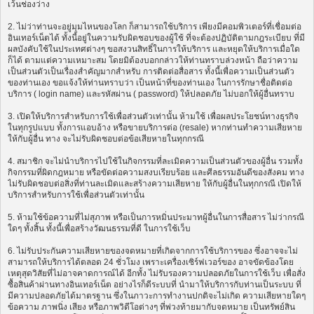
เว้นช่องว่าง
2. ไม่ว่าท่านจะอยู่มุมไหนของโลก ก็สามารถใช้บริการ เพียงมีคอมพิวเตอร์ที่เชื่อมต่อ
อินเทอร์เน็ตได้ ทั้งนี้อยู่ในความรับผิดชอบของผู้ใช้ ที่จะต้องปฏิบัติตามกฎระเบียบ ที่มี
ผลบังคับใช้ในประเทศต่างๆ ขอสงวนสิทธิ์ในการให้บริการ และหยุดให้บริการเมื่อใด
ก็ได้ ตามแต่ความเหมาะสม โดยมิต้องบอกกล่าวให้ท่านทราบล่วงหน้า ถือว่าความ
เป็นส่วนตัวเป็นเรื่องสำคัญมากสำหรับ การติดต่อสื่อสาร ทั้งนี้เพื่อความเป็นส่วนตัว
ของท่านเอง ขอแจ้งให้ท่านทราบว่า เป็นหน้าที่ของท่านเอง ในการรักษาชื่อติดต่อ
บริการ ( login name) และรหัสผ่าน ( password) ให้ปลอดภัย ไม่บอกให้ผู้อื่นทราบ
3. เปิดให้บริการสำหรับการใช้เพื่อส่วนตัวเท่านั้น ห้ามใช้ เพื่อผลประโยชน์ทางธุรกิจ
ในทุกรูปแบบ ทั้งการแอบอ้าง หรือขายบริการต่อ (resale) หากท่านทำความเสียหาย
ให้กับผู้อื่น ทาง จะไม่รับผิดชอบต่อข้อเสียหายในทุกกรณี
4. สมาชิก จะไม่นำบริการไปใช้ในกิจกรรมที่ละเมิดความเป็นส่วนตัวของผู้อื่น รวมทั้ง
กิจกรรมที่ผิดกฎหมาย หรือขัดต่อความสงบเรียบร้อย และศีลธรรมอันดีของสังคม ทาง
ไม่รับผิดชอบต่อสิ่งที่ท่านละเมิดและสร้างความเสียหาย ให้กับผู้อื่นในทุกกรณี เปิดให้
บริการสำหรับการใช้เพื่อส่วนตัวเท่านั้น
5. ห้ามใช้ข้อความที่ไม่สุภาพ หรือเป็นการหมิ่นประมาทผู้อื่นในการสื่อสาร ไม่ว่ากรณี
ใดๆ ทั้งสิ้น ทั้งนี้เพื่อสร้างวัฒนธรรมที่ดี ในการใช้เว็บ
6. ไม่รับประกันความเสียหายของจดหมายที่เกิดจากการใช้บริการของ ซึ่งอาจจะไม่
สามารถให้บริการได้ตลอด 24 ชั่วโมง เพราะเครื่องเซิร์ฟเวอร์ของ อาจขัดข้องโดย
เหตุสุดวิสัยที่ไม่อาจคาดการณ์ได้ อีกทั้ง ไม่รับรองความปลอดภัยในการใช้เว็บ เพื่อสั่ง
ซื้อสินค้าผ่านทางอินเทอร์เน็ต อย่างไรก็ดีระบบที่ นำมาให้บริการกับท่านเป็นระบบ ที่
มีความปลอดภัยได้มาตรฐาน ซึ่งในภาวะการทำงานปกติจะไม่เกิด ความเสียหายใดๆ
ข้อความ ภาพนิ่ง เสียง หรือภาพวิดีโอต่างๆ ที่พ่วงท้ายมากับจดหมาย เป็นทรัพย์สิน