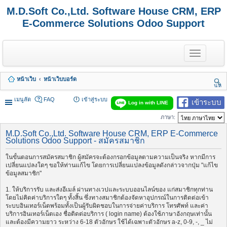
M.D.Soft Co.,Ltd. Software House CRM, ERP
E-Commerce Solutions Odoo Support
T
o
g
g
หน้าเว็บ
หน้าเว็บบอร์ด
l
นห
e
า
n
เมนูลัด
FAQ
เข้าสู่ระบบ
เข้าระบบ
Log in with LINE
a
v
ภาษา:
i
g
M.D.Soft Co.,Ltd. Software House CRM, ERP E-Commerce
a
Solutions Odoo Support - สมัครสมาชิก
t
i
ในขั้นตอนการสมัครสมาชิก ผู้สมัครจะต้องกรอกข้อมูลตามความเป็นจริง หากมีการ
o
เปลี่ยนแปลงใดๆ ขอให้ท่านแก้ไข โดยการเปลี่ยนแปลงข้อมูลดังกล่าวจากปุ่ม "แก้ไข
n
ข้อมูลสมาชิก"
1. ให้บริการรับ และส่งอีเมล์ ผ่านทางเวปและระบบออนไลน์ของ แก่สมาชิกทุกท่าน
โดยไม่คิดค่าบริการใดๆ ทั้งสิ้น ซึ่งทางสมาชิกต้องจัดหาอุปกรณ์ในการติดต่อเข้า
ระบบอินเทอร์เน็ตพร้อมทั้งเป็นผู้รับผิดชอบในการจ่ายค่าบริการ โทรศัพท์ และค่า
บริการอินเทอร์เน็ตเอง ชื่อติดต่อบริการ ( login name) ต้องใช้ภาษาอังกฤษเท่านั้น
และต้องมีความยาว ระหว่าง 6-18 ตัวอักษร ใช้ได้เฉพาะตัวอักษร a-z, 0-9, -, _ ไม่