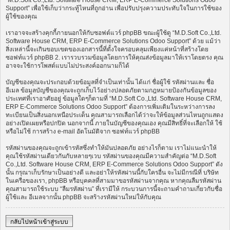
“M.D.Soft Co.,Ltd. Software House CRM, ERP E-Commerce Solutions Odoo
Support” เพื่อใช้เก็บว่ากระทู้ไหนที่ถูกอ่าน เพื่อปรับปรุงความประทับใจในการใช้ของ
ผู้ใช้ของคุณ
เราอาจจะสร้างคุกกี้ภายนอกให้กับซอฟต์แวร์ phpBB ขณะผู้ใช้ดู “M.D.Soft Co.,Ltd.
Software House CRM, ERP E-Commerce Solutions Odoo Support” ด้วย แม้ว่า
สิ่งเหล่านี้จะเกินขอบเขตของเอกสารนี้ที่ตั้งใจครอบคลุมเพียงแค่หน้าที่สร้างโดย
ซอฟท์แวร์ phpBB 2. เรารวบรวมข้อมูลโดยการให้คุณส่งข้อมูลมาให้เราโดยตรง คุณ
อาจจะใช้การโพสต์แบบไม่ประสงค์ออกนามก็ได้
บัญชีของคุณจะประกอบด้วยข้อมูลที่จำเป็นเท่านั้น ได้แก่ ชื่อผู้ใช้ รหัสผ่านและ ชื่อ
อีเมล ข้อมูลบัญชีของคุณจะถูกเก็บไว้อย่างปลอดภัยตามกฎหมายป้องกันข้อมูลของ
ประเทศที่เราอาศัยอยู่ ข้อมูลใดๆก็ตามที่ “M.D.Soft Co.,Ltd. Software House CRM,
ERP E-Commerce Solutions Odoo Support” ต้องการเพิ่มเติมในระหว่างการลง
ทะเบียนเป็นสิ่งนอกเหนือประเด็น คุณสามารถเลือกได้ว่าจะให้ข้อมูลส่วนไหนถูกแสดง
อย่างเปิดเผยหรือปกปิด นอกจากนี้ ภายในบัญชีของคุณเอง คุณมีสิทธิ์ที่จะเลือกให้ ใช้
หรือไม่ใช้ การสร้าง e-mail อัตโนมัติจาก ซอฟท์แวร์ phpBB
รหัสผ่านของคุณจะถูกเข้ารหัสซึ่งทำให้มันปลอดภัย อย่างไรก็ตาม เราไม่แนะนำให้
คุณใช้รหัสผ่านเดียวกันกับหลายๆเวบ รหัสผ่านของคุณมีความสำคัญต่อ “M.D.Soft
Co.,Ltd. Software House CRM, ERP E-Commerce Solutions Odoo Support” ดัง
นั้น กรุณาเก็บรักษาเป็นอย่างดี และอย่าให้รหัสผ่านนี้กับใครอื่น จะไม่มีกรณีที่ บริษัท
ในเครือของเรา, phpBB หรือบุคคลที่สามมาขอรหัสผ่านจากคุณ หากคุณลืมรหัสผ่าน
คุณสามารถใช้ระบบ “ลืมรหัสผ่าน” ที่เรามีให้ กระบวนการนี้จะถามคำถามเกี่ยวกับชื่อ
ผู้ใช้และ อีเมลจากนั้น phpBB จะสร้างรหัสผ่านใหม่ให้กับคุณ
กลับไปหน้าเข้าสู่ระบบ