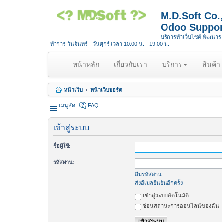
M.D.Soft Co
Odoo Suppor
บริการทำเว็บไซต์ พัฒนา
ทำการ วันจันทร์ - วันศุกร์ เวลา 10.00 น. - 19.00 น.
(
หน้าหลัก
เกี่ยวกับเรา
บริการ
สินค้า
c
u
หน้าเว็บ
หน้าเว็บบอร์ด
r
r
เมนูลัด
FAQ
e
n
เข้าสู่ระบบ
t
)
ชื่อผู้ใช้:
รหัสผ่าน:
ลืมรหัสผ่าน
ส่งอีเมลยืนยันอีกครั้ง
เข้าสู่ระบบอัตโนมัติ
ซ่อนสถานะการออนไลน์ของฉัน