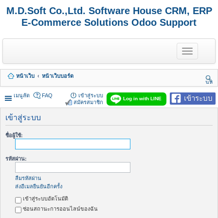
M.D.Soft Co.,Ltd. Software House CRM, ERP
E-Commerce Solutions Odoo Support
T
o
g
g
หน้าเว็บ
หน้าเว็บบอร์ด
l
นห
e
า
n
เมนูลัด
FAQ
เข้าสู่ระบบ
เข้าระบบ
Log in with LINE
a
สมัครสมาชิก
v
i
เข้าสู่ระบบ
g
a
ชื่อผู้ใช้:
t
i
o
รหัสผ่าน:
n
ลืมรหัสผ่าน
ส่งอีเมลยืนยันอีกครั้ง
เข้าสู่ระบบอัตโนมัติ
ซ่อนสถานะการออนไลน์ของฉัน