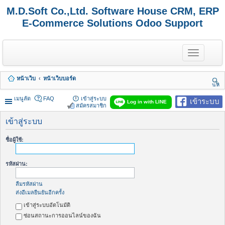
M.D.Soft Co.,Ltd. Software House CRM, ERP
E-Commerce Solutions Odoo Support
T
o
g
g
หน้าเว็บ
หน้าเว็บบอร์ด
l
นห
e
า
n
เมนูลัด
FAQ
เข้าสู่ระบบ
เข้าระบบ
Log in with LINE
a
สมัครสมาชิก
v
i
เข้าสู่ระบบ
g
a
ชื่อผู้ใช้:
t
i
o
รหัสผ่าน:
n
ลืมรหัสผ่าน
ส่งอีเมลยืนยันอีกครั้ง
เข้าสู่ระบบอัตโนมัติ
ซ่อนสถานะการออนไลน์ของฉัน