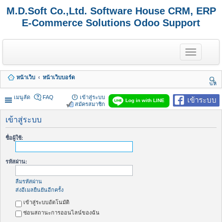
M.D.Soft Co.,Ltd. Software House CRM, ERP
E-Commerce Solutions Odoo Support
T
o
g
g
หน้าเว็บ
หน้าเว็บบอร์ด
l
นห
e
า
n
เมนูลัด
FAQ
เข้าสู่ระบบ
เข้าระบบ
Log in with LINE
a
สมัครสมาชิก
v
i
เข้าสู่ระบบ
g
a
ชื่อผู้ใช้:
t
i
o
รหัสผ่าน:
n
ลืมรหัสผ่าน
ส่งอีเมลยืนยันอีกครั้ง
เข้าสู่ระบบอัตโนมัติ
ซ่อนสถานะการออนไลน์ของฉัน