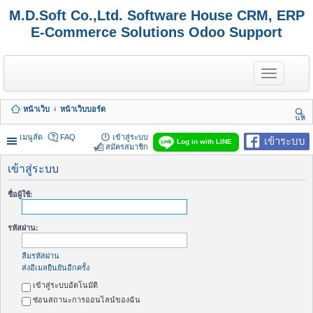
M.D.Soft Co.,Ltd. Software House CRM, ERP
E-Commerce Solutions Odoo Support
T
o
g
g
หน้าเว็บ
หน้าเว็บบอร์ด
l
นห
e
า
n
เมนูลัด
FAQ
เข้าสู่ระบบ
เข้าระบบ
Log in with LINE
a
สมัครสมาชิก
v
i
เข้าสู่ระบบ
g
a
ชื่อผู้ใช้:
t
i
o
รหัสผ่าน:
n
ลืมรหัสผ่าน
ส่งอีเมลยืนยันอีกครั้ง
เข้าสู่ระบบอัตโนมัติ
ซ่อนสถานะการออนไลน์ของฉัน