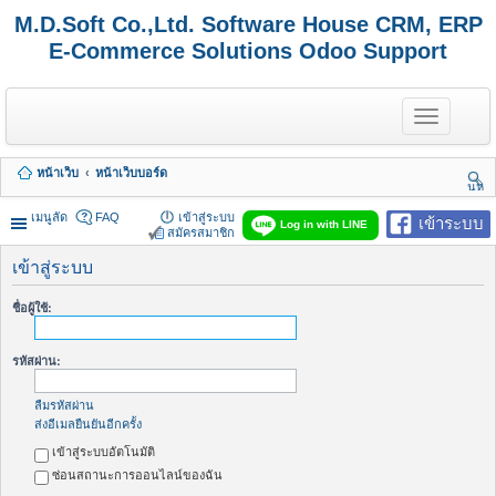
M.D.Soft Co.,Ltd. Software House CRM, ERP
E-Commerce Solutions Odoo Support
T
o
g
g
หน้าเว็บ
หน้าเว็บบอร์ด
l
นห
e
า
n
เมนูลัด
FAQ
เข้าสู่ระบบ
เข้าระบบ
Log in with LINE
a
สมัครสมาชิก
v
i
เข้าสู่ระบบ
g
a
ชื่อผู้ใช้:
t
i
o
รหัสผ่าน:
n
ลืมรหัสผ่าน
ส่งอีเมลยืนยันอีกครั้ง
เข้าสู่ระบบอัตโนมัติ
ซ่อนสถานะการออนไลน์ของฉัน