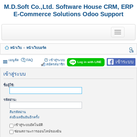
M.D.Soft Co.,Ltd. Software House CRM, ERP
E-Commerce Solutions Odoo Support
T
o
g
g
หน้าเว็บ
หน้าเว็บบอร์ด
l
นห
e
า
n
เมนูลัด
FAQ
เข้าสู่ระบบ
เข้าระบบ
Log in with LINE
a
สมัครสมาชิก
v
i
เข้าสู่ระบบ
g
a
ชื่อผู้ใช้:
t
i
o
รหัสผ่าน:
n
ลืมรหัสผ่าน
ส่งอีเมลยืนยันอีกครั้ง
เข้าสู่ระบบอัตโนมัติ
ซ่อนสถานะการออนไลน์ของฉัน