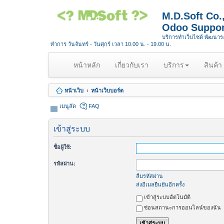
M.D.Soft Co
Odoo Suppor
บริการทำเว็บไซต์ พัฒนา
ทำการ วันจันทร์ - วันศุกร์ เวลา 10.00 น. - 19.00 น.
(
หน้าหลัก
เกี่ยวกับเรา
บริการ
สินค้า
c
u
หน้าเว็บ
หน้าเว็บบอร์ด
r
r
เมนูลัด
FAQ
e
n
เข้าสู่ระบบ
t
)
ชื่อผู้ใช้:
รหัสผ่าน:
ลืมรหัสผ่าน
ส่งอีเมลยืนยันอีกครั้ง
เข้าสู่ระบบอัตโนมัติ
ซ่อนสถานะการออนไลน์ของฉัน