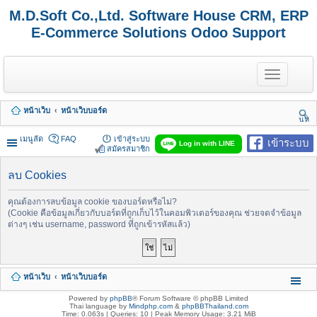
M.D.Soft Co.,Ltd. Software House CRM, ERP
E-Commerce Solutions Odoo Support
T
o
g
g
หน้าเว็บ
หน้าเว็บบอร์ด
l
นห
e
า
n
เมนูลัด
FAQ
เข้าสู่ระบบ
เข้าระบบ
Log in with LINE
a
สมัครสมาชิก
v
i
ลบ Cookies
g
a
t
คุณต้องการลบข้อมูล cookie ของบอร์ดหรือไม่?
i
(Cookie คือข้อมูลเกี่ยวกับบอร์ดที่ถูกเก็บไว้ในคอมพิวเตอร์ของคุณ ช่วยจดจำข้อมูล
o
ต่างๆ เช่น username, password ที่ถูกเข้ารหัสแล้ว)
n
หน้าเว็บ
หน้าเว็บบอร์ด
Powered by
phpBB
® Forum Software © phpBB Limited
Thai language by
Mindphp.com
&
phpBBThailand.com
Time: 0.063s
|
Queries: 10
| Peak Memory Usage: 3.21 MiB