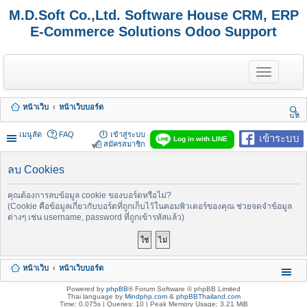
M.D.Soft Co.,Ltd. Software House CRM, ERP
E-Commerce Solutions Odoo Support
T
o
g
g
หน้าเว็บ
หน้าเว็บบอร์ด
l
นห
e
า
n
เมนูลัด
FAQ
เข้าสู่ระบบ
เข้าระบบ
Log in with LINE
a
สมัครสมาชิก
v
i
ลบ Cookies
g
a
t
คุณต้องการลบข้อมูล cookie ของบอร์ดหรือไม่?
i
(Cookie คือข้อมูลเกี่ยวกับบอร์ดที่ถูกเก็บไว้ในคอมพิวเตอร์ของคุณ ช่วยจดจำข้อมูล
o
ต่างๆ เช่น username, password ที่ถูกเข้ารหัสแล้ว)
n
หน้าเว็บ
หน้าเว็บบอร์ด
Powered by
phpBB
® Forum Software © phpBB Limited
Thai language by
Mindphp.com
&
phpBBThailand.com
Time: 0.075s
|
Queries: 10
| Peak Memory Usage: 3.21 MiB