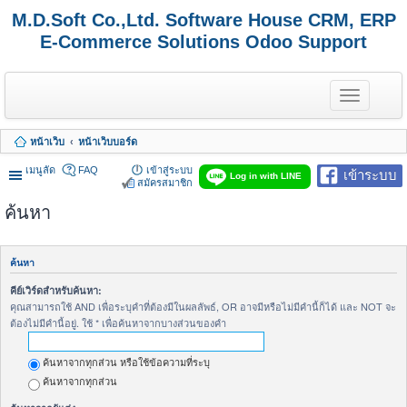
M.D.Soft Co.,Ltd. Software House CRM, ERP
E-Commerce Solutions Odoo Support
T
o
g
g
หน้าเว็บ
หน้าเว็บบอร์ด
l
e
เมนูลัด
FAQ
เข้าสู่ระบบ
เข้าระบบ
n
Log in with LINE
สมัครสมาชิก
a
v
ค้นหา
i
g
a
t
ค้นหา
i
o
คีย์เวิร์ดสำหรับค้นหา:
n
คุณสามารถใช้ AND เพื่อระบุคำที่ต้องมีในผลลัพธ์, OR อาจมีหรือไม่มีคำนี้ก็ได้ และ NOT จะ
ต้องไม่มีคำนี้อยู่. ใช้ * เพื่อค้นหาจากบางส่วนของคำ
ค้นหาจากทุกส่วน หรือใช้ข้อความที่ระบุ
ค้นหาจากทุกส่วน