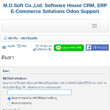
M.D.Soft Co.,Ltd. Software House CRM, ERP
E-Commerce Solutions Odoo Support
T
o
g
g
หน้าเว็บ
หน้าเว็บบอร์ด
l
e
เมนูลัด
FAQ
เข้าสู่ระบบ
เข้าระบบ
n
Log in with LINE
สมัครสมาชิก
a
v
ค้นหา
i
g
a
t
ค้นหา
i
o
คีย์เวิร์ดสำหรับค้นหา:
n
คุณสามารถใช้ AND เพื่อระบุคำที่ต้องมีในผลลัพธ์, OR อาจมีหรือไม่มีคำนี้ก็ได้ และ NOT จะ
ต้องไม่มีคำนี้อยู่. ใช้ * เพื่อค้นหาจากบางส่วนของคำ
ค้นหาจากทุกส่วน หรือใช้ข้อความที่ระบุ
ค้นหาจากทุกส่วน