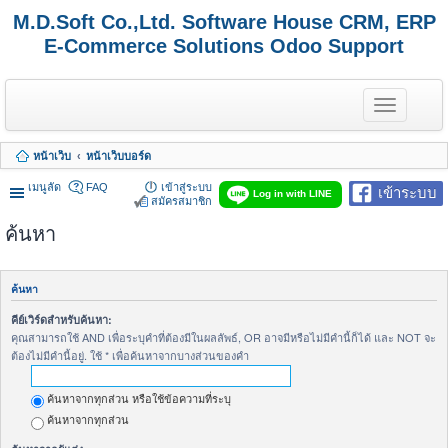
M.D.Soft Co.,Ltd. Software House CRM, ERP
E-Commerce Solutions Odoo Support
T
o
g
g
หน้าเว็บ
หน้าเว็บบอร์ด
l
e
เมนูลัด
FAQ
เข้าสู่ระบบ
เข้าระบบ
n
Log in with LINE
สมัครสมาชิก
a
v
ค้นหา
i
g
a
t
ค้นหา
i
o
คีย์เวิร์ดสำหรับค้นหา:
n
คุณสามารถใช้ AND เพื่อระบุคำที่ต้องมีในผลลัพธ์, OR อาจมีหรือไม่มีคำนี้ก็ได้ และ NOT จะ
ต้องไม่มีคำนี้อยู่. ใช้ * เพื่อค้นหาจากบางส่วนของคำ
ค้นหาจากทุกส่วน หรือใช้ข้อความที่ระบุ
ค้นหาจากทุกส่วน