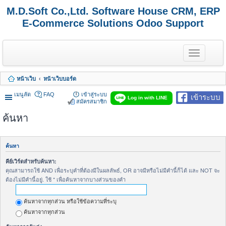
M.D.Soft Co.,Ltd. Software House CRM, ERP
E-Commerce Solutions Odoo Support
T
o
g
g
หน้าเว็บ
หน้าเว็บบอร์ด
l
e
เมนูลัด
FAQ
เข้าสู่ระบบ
เข้าระบบ
n
Log in with LINE
สมัครสมาชิก
a
v
ค้นหา
i
g
a
t
ค้นหา
i
o
คีย์เวิร์ดสำหรับค้นหา:
n
คุณสามารถใช้ AND เพื่อระบุคำที่ต้องมีในผลลัพธ์, OR อาจมีหรือไม่มีคำนี้ก็ได้ และ NOT จะ
ต้องไม่มีคำนี้อยู่. ใช้ * เพื่อค้นหาจากบางส่วนของคำ
ค้นหาจากทุกส่วน หรือใช้ข้อความที่ระบุ
ค้นหาจากทุกส่วน