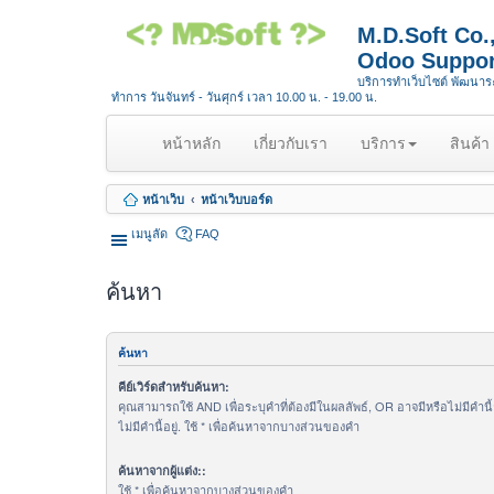
M.D.Soft Co
Odoo Suppor
บริการทำเว็บไซต์ พัฒนา
ทำการ วันจันทร์ - วันศุกร์ เวลา 10.00 น. - 19.00 น.
(
หน้าหลัก
เกี่ยวกับเรา
บริการ
สินค้า
c
u
หน้าเว็บ
หน้าเว็บบอร์ด
r
r
เมนูลัด
FAQ
e
n
ค้นหา
t
)
ค้นหา
คีย์เวิร์ดสำหรับค้นหา:
คุณสามารถใช้ AND เพื่อระบุคำที่ต้องมีในผลลัพธ์, OR อาจมีหรือไม่มีคำนี
ไม่มีคำนี้อยู่. ใช้ * เพื่อค้นหาจากบางส่วนของคำ
ค้นหาจากผู้แต่ง::
ใช้ * เพื่อค้นหาจากบางส่วนของคำ